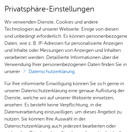
Privatsphäre-Einstellungen
Menü
Wir verwenden Dienste, Cookies und andere
Nach­rich­ten, Vi­de­os & Bil­der
Technologien auf unserer Webseite. Einige von diesen
sind unbedingt erforderlich. Es können personenbezogene
Daten, wie z. B. IP-Adressen für personalisierte Anzeigen
und Inhalte oder Messungen von Anzeigen und Inhalten
Alle Nachrichten
Über­sicht Bür­ger & Stadt
verarbeitet werden. Detaillierte Informationen über die
Verwendung Ihrer personenbezogenen Daten finden Sie in
unserer
Datenschutzerklärung
.
Aktuelle Nachrichten, Berichte und
Bekanntmachungen auf einen Blick. Mit unserem
Rat­
Nach­
Jobs
Pla­
Ge­
Für Ihre informierte Einwilligung können Sie sich gerne in
Newsletter
oder den
Push-Nachrichten
haus &
rich­
nen,
sund­
Stel­
unserer Datenschutzerklärung eine genaue Auflistung der
Bür­
ten,
Bauen
heit &
bleiben Sie immer auf dem Laufenden.
len­an­
Dienste, welche wir auf unserer Webseite einsetzen,
ger­
Vi­de­os
& Um­
So­zia­
ge­bo­te
ansehen. Es besteht keine Verpflichtung, in die
ser­vice
& Bil­
welt
les
Datenverarbeitung einzuwilligen, um dieses Angebot zu
Aus­bil­
der
Rat­
Geo­
Kli­ni­
nutzen. Sie können Ihre Auswahl in der
dung &
häu­ser
Me­di­
da­ten
kum
Datenschutzerklärung auch jederzeit bearbeiten oder
Stu­di­