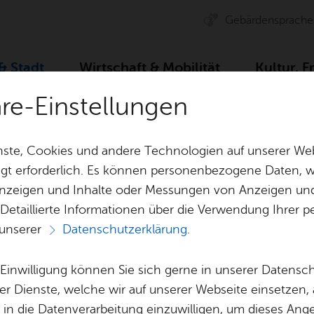
Ge­bär­den­spra­che
 & Stadt
Wirt­schaft & Mo­bi­li­tät
Kul­tur, F
äre-Einstellungen
e­os & Bil­der
ste, Cookies und andere Technologien auf unserer Web
gt erforderlich. Es können personenbezogene Daten, wi
 Anzeigen und Inhalte oder Messungen von Anzeigen un
& Bil­der
Jobs
Pla­nen, Bau
 Detaillierte Informationen über die Verwendung Ihre
Stel­len­an­ge­bo­te
Geo­da­ten & 
 unserer
Datenschutzerklärung
.
Alle Nachrichten
Aus­bil­dung & Stu­di­um
Bau­stel­len & 
Be­ne­fits
Um­welt & Kli
e Einwilligung können Sie sich gerne in unserer Datensc
Bauen, Sa­nie­r
er Dienste, welche wir auf unserer Webseite einsetzen,
Bil­dung & Be­treu­ung
Stadt­pla­nung
, in die Datenverarbeitung einzuwilligen, um dieses Ang
ten, Berichte und Bekanntmachungen auf einen 