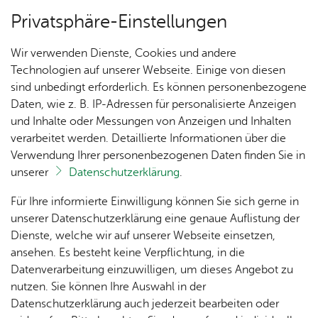
Privatsphäre-Einstellungen
Menü
Wir verwenden Dienste, Cookies und andere
Bau­stel­len & Um­lei­tun­gen
Technologien auf unserer Webseite. Einige von diesen
sind unbedingt erforderlich. Es können personenbezogene
Daten, wie z. B. IP-Adressen für personalisierte Anzeigen
und Inhalte oder Messungen von Anzeigen und Inhalten
Über­sicht Bür­ger & Stadt
Vor­le­sen
verarbeitet werden. Detaillierte Informationen über die
Verwendung Ihrer personenbezogenen Daten finden Sie in
Don­ners­tag, 02. Juli 2026
unserer
Datenschutzerklärung
.
Ka­te­go­rie:
Bau­stel­len & Um­lei­tun­gen
,
Fisch­bach
,
Me­di­en­in­for­ma­tio­nen
,
Ort­schaft Ai­lin­gen
,
Ort­schaft
Rat­
Nach­
Jobs
Pla­
Ge­
Für Ihre informierte Einwilligung können Sie sich gerne in
haus &
rich­
nen,
sund­
Et­ten­kirch
,
Ort­schaft Kluft­ern
,
Ort­schaft Ra­de­rach
Stel­
unserer Datenschutzerklärung eine genaue Auflistung der
Bür­
ten,
Bauen
heit &
Teilstück des Salemwegs
len­an­
Dienste, welche wir auf unserer Webseite einsetzen,
ger­
Vi­de­os
& Um­
So­zia­
ge­bo­te
ansehen. Es besteht keine Verpflichtung, in die
gesperrt
ser­vice
& Bil­
welt
les
Datenverarbeitung einzuwilligen, um dieses Angebot zu
Aus­bil­
der
Rat­
Geo­
Kli­ni­
nutzen. Sie können Ihre Auswahl in der
dung &
häu­ser
Me­di­
da­ten
kum
Datenschutzerklärung auch jederzeit bearbeiten oder
Montag, 6. Juli bis voraussichtlich Freitag, 2.
Stu­di­