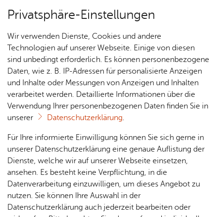
Privatsphäre-Einstellungen
Menü
Wir verwenden Dienste, Cookies und andere
Tou­ris­mus
Technologien auf unserer Webseite. Einige von diesen
sind unbedingt erforderlich. Es können personenbezogene
Daten, wie z. B. IP-Adressen für personalisierte Anzeigen
und Inhalte oder Messungen von Anzeigen und Inhalten
Über­sicht Bür­ger & Stadt
Vor­le­sen
verarbeitet werden. Detaillierte Informationen über die
Verwendung Ihrer personenbezogenen Daten finden Sie in
Ver­an­stal­tungs­tipps
unserer
Datenschutzerklärung
.
Rat­
Nach­
Jobs
Pla­
Ge­
Für Ihre informierte Einwilligung können Sie sich gerne in
Alle Termine finden Sie unter
haus &
rich­
nen,
sund­
Stel­
unserer Datenschutzerklärung eine genaue Auflistung der
kalender.friedrichshafen.de
.
Bür­
ten,
Bauen
heit &
len­an­
Dienste, welche wir auf unserer Webseite einsetzen,
ger­
Vi­de­os
& Um­
So­zia­
ge­bo­te
ansehen. Es besteht keine Verpflichtung, in die
ser­vice
& Bil­
welt
les
Datenverarbeitung einzuwilligen, um dieses Angebot zu
Aus­bil­
der
Rat­
Geo­
Kli­ni­
nutzen. Sie können Ihre Auswahl in der
dung &
häu­ser
Me­di­
da­ten
kum
Datenschutzerklärung auch jederzeit bearbeiten oder
Stu­di­