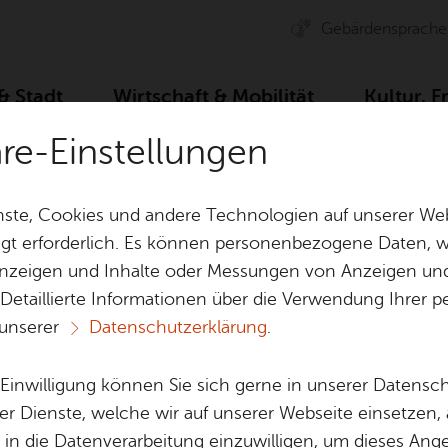
Ge­bär­den­spra­che
 & Stadt
Wirt­schaft & Mo­bi­li­tät
Kul­tur, F
äre-Einstellungen
Herbst­fe­ri­en­pro­gramm: Mit Oma und Opa ins Schul­mu­se
ste, Cookies und andere Technologien auf unserer Web
gt erforderlich. Es können personenbezogene Daten, wi
 Anzeigen und Inhalte oder Messungen von Anzeigen un
& Bil­der
Jobs
Pla­nen, Bau
 Detaillierte Informationen über die Verwendung Ihre
Stel­len­an­ge­bo­te
Geo­da­ten & 
 unserer
Datenschutzerklärung
.
Aus­bil­dung & Stu­di­um
Bau­stel­len & 
Ter­min spei­chern
Ver­an­stal­tung dru­cken
Vor­le­
Be­ne­fits
Um­welt & Kli
e Einwilligung können Sie sich gerne in unserer Datensc
ri­en­pro­gramm: 
Bauen, Sa­nie­r
er Dienste, welche wir auf unserer Webseite einsetzen,
Bil­dung & Be­treu­ung
Stadt­pla­nung
, in die Datenverarbeitung einzuwilligen, um dieses Ang