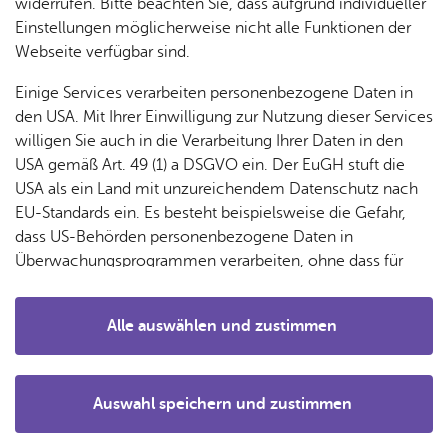
& Orts­
en­in­
& 3D-
widerrufen. Bitte beachten Sie, dass aufgrund individueller
um
Ärzte &
ver­
for­ma­
Stadt­
Einstellungen möglicherweise nicht alle Funktionen der
Apo­
Be­ne­
wal­
tio­nen
mo­dell
Webseite verfügbar sind.
the­ken
fits
tun­gen
Öf­
Bau­
Fa­mi­lie
Einige Services verarbeiten personenbezogene Daten in
Ämter
fent­li­
stel­len
& Kin­
den USA. Mit Ihrer Einwilligung zur Nutzung dieser Services
Bil­
A–Z
che
& Um­
der
willigen Sie auch in die Verarbeitung Ihrer Daten in den
dung
Be­
lei­tun­
Diens
USA gemäß Art. 49 (1) a DSGVO ein. Der EuGH stuft die
Se­nio­
& Be­
kannt­
gen
t­leis­
USA als ein Land mit unzureichendem Datenschutz nach
ren
treu­
ma­
tun­gen
Um­
EU-Standards ein. Es besteht beispielsweise die Gefahr,
ung
Woh­
chun­
A–Z
welt &
dass US-Behörden personenbezogene Daten in
nen
gen
Potz­
Kli­ma­
Das im Spielzeitheft angekündigte Stück „Der gestiefelte
Überwachungsprogrammen verarbeiten, ohne dass für
For­
blitz!
Bar­rie­
Bil­der,
schutz
Kater“ kann leider nicht gezeigt werden, da das
Europäerinnen und Europäer eine Klagemöglichkeit
mu­la­re
re­frei
Vi­de­os
Landestheater Oberpfalz Ende April 2025 mit sofortiger
besteht.
Kin­der­
Bauen,
Sat­
Alle auswählen und zustimmen
leben
& TV
Wirkung seinen Betrieb einstellte. Trotzdem können wir
be­
Sa­nie­
zun­
Details
Grundschulklassen ein Weihnachtstheater anbieten und
treu­
Pfle­ge
Pres­se
ren &
gen
zeigen „Ox und Esel“ aus dem Theater Kempten.
ung
& Un­
Im­mo­
För­
Auswahl speichern und zustimmen
ter­stüt­
bi­li­en
Schu­
Eine Art Krippenspiel für die ganze Familie von Nobert Ebel
Notwendig
Drittanbieter
der­
Aus­
zung
len
Stadt­
Theater Kempten
pro­
schrei­