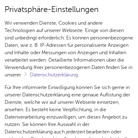
Privatsphäre-Einstellungen
Menü
Wir verwenden Dienste, Cookies und andere
Ar­chiv
Technologien auf unserer Webseite. Einige von diesen
sind unbedingt erforderlich. Es können personenbezogene
Daten, wie z. B. IP-Adressen für personalisierte Anzeigen
und Inhalte oder Messungen von Anzeigen und Inhalten
Über­sicht Bür­ger & Stadt
Ter­min spei­chern
Ver­an­stal­tung dru­cken
verarbeitet werden. Detaillierte Informationen über die
Vor­le­sen
Verwendung Ihrer personenbezogenen Daten finden Sie in
unserer
Datenschutzerklärung
.
Ox und Esel / ab 7 Jah­ren -
Rat­
Nach­
Jobs
Pla­
Ge­
Für Ihre informierte Einwilligung können Sie sich gerne in
Thea­ter Kemp­ten
haus &
rich­
nen,
sund­
Stel­
unserer Datenschutzerklärung eine genaue Auflistung der
Bür­
ten,
Bauen
heit &
len­an­
Dienste, welche wir auf unserer Webseite einsetzen,
ger­
Vi­de­os
& Um­
So­zia­
ge­bo­te
ansehen. Es besteht keine Verpflichtung, in die
Diens­tag, 09. De­zem­ber 2025
, 11:00 Uhr
ser­vice
& Bil­
welt
les
Datenverarbeitung einzuwilligen, um dieses Angebot zu
Aus­bil­
der
Rat­
Geo­
Kli­ni­
nutzen. Sie können Ihre Auswahl in der
dung &
häu­ser
Me­di­
da­ten
kum
Datenschutzerklärung auch jederzeit bearbeiten oder
Stu­di­