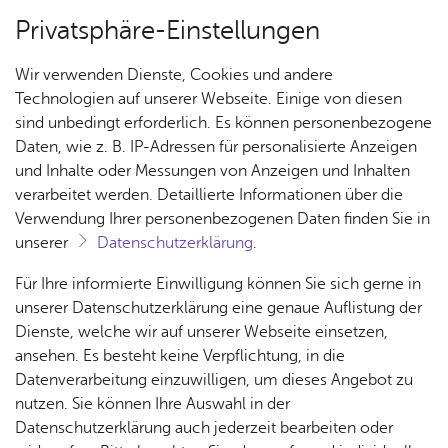
Privatsphäre-Einstellungen
Menü
Wir verwenden Dienste, Cookies und andere
Ar­chiv
Technologien auf unserer Webseite. Einige von diesen
sind unbedingt erforderlich. Es können personenbezogene
Daten, wie z. B. IP-Adressen für personalisierte Anzeigen
und Inhalte oder Messungen von Anzeigen und Inhalten
Über­sicht Bür­ger & Stadt
Ter­min spei­chern
Ver­an­stal­tung dru­cken
verarbeitet werden. Detaillierte Informationen über die
Vor­le­sen
Verwendung Ihrer personenbezogenen Daten finden Sie in
unserer
Datenschutzerklärung
.
Or­gel­herbst 2025 - Stumm­
Rat­
Nach­
Jobs
Pla­
Ge­
Für Ihre informierte Einwilligung können Sie sich gerne in
film und Orgel
haus &
rich­
nen,
sund­
Stel­
unserer Datenschutzerklärung eine genaue Auflistung der
Bür­
ten,
Bauen
heit &
len­an­
Dienste, welche wir auf unserer Webseite einsetzen,
ger­
Vi­de­os
& Um­
So­zia­
ge­bo­te
ansehen. Es besteht keine Verpflichtung, in die
Sonn­tag, 14. Sep­tem­ber 2025
, 20:00 Uhr
ser­vice
& Bil­
welt
les
Datenverarbeitung einzuwilligen, um dieses Angebot zu
Aus­bil­
der
Rat­
Geo­
Kli­ni­
nutzen. Sie können Ihre Auswahl in der
dung &
häu­ser
Me­di­
da­ten
kum
Datenschutzerklärung auch jederzeit bearbeiten oder
Stu­di­
Jährlich veranstaltet das Kulturbüro Friedrichshafen in