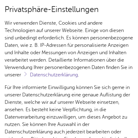
Privatsphäre-Einstellungen
Menü
Wir verwenden Dienste, Cookies und andere
Ar­chiv
Technologien auf unserer Webseite. Einige von diesen
sind unbedingt erforderlich. Es können personenbezogene
Daten, wie z. B. IP-Adressen für personalisierte Anzeigen
und Inhalte oder Messungen von Anzeigen und Inhalten
Über­sicht Bür­ger & Stadt
Ter­min spei­chern
Ver­an­stal­tung dru­cken
verarbeitet werden. Detaillierte Informationen über die
Vor­le­sen
Verwendung Ihrer personenbezogenen Daten finden Sie in
unserer
Datenschutzerklärung
.
Lykke Eira - Zwer­gen­rei­se
Rat­
Nach­
Jobs
Pla­
Ge­
Für Ihre informierte Einwilligung können Sie sich gerne in
haus &
rich­
nen,
sund­
Stel­
unserer Datenschutzerklärung eine genaue Auflistung der
Sams­tag, 02. Au­gust 2025
, 15:00 Uhr
Bür­
ten,
Bauen
heit &
len­an­
Dienste, welche wir auf unserer Webseite einsetzen,
ger­
Vi­de­os
& Um­
So­zia­
ge­bo­te
ansehen. Es besteht keine Verpflichtung, in die
ser­vice
& Bil­
welt
les
Datenverarbeitung einzuwilligen, um dieses Angebot zu
Aus­bil­
der
Die Suche nach dem verlorenen Gletscher
Rat­
Geo­
Kli­ni­
nutzen. Sie können Ihre Auswahl in der
dung &
häu­ser
Me­di­
da­ten
kum
Datenschutzerklärung auch jederzeit bearbeiten oder
Stu­di­
Die Heimat des Schneezwergen-Mädchens Lykke Eira ist