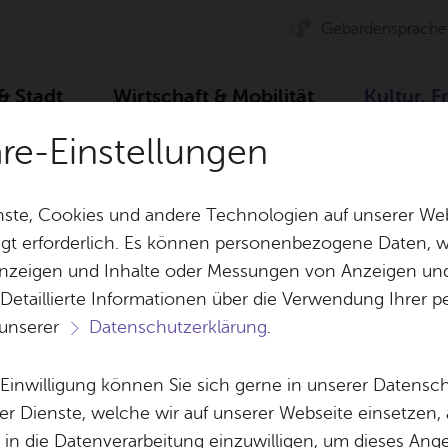
Ge­bär­den­spra­che
 & Stadt
Wirt­schaft & Mo­bi­li­tät
Kul­tur, F
äre-Einstellungen
r­bü­ro
Spiel­plan
Ar­chiv
Dra­cu­la - Ein Hor­r
ste, Cookies und andere Technologien auf unserer Web
gt erforderlich. Es können personenbezogene Daten, wi
 Anzeigen und Inhalte oder Messungen von Anzeigen un
& Bil­der
Jobs
Pla­nen, Bau
 Detaillierte Informationen über die Verwendung Ihre
Stel­len­an­ge­bo­te
Geo­da­ten & 
 unserer
Datenschutzerklärung
.
Aus­bil­dung & Stu­di­um
Bau­stel­len & 
Ter­min spei­chern
Ver­an­stal­tung dru­cken
Vor­le­
Be­ne­fits
Um­welt & Kli
e Einwilligung können Sie sich gerne in unserer Datensc
 - Ein Hor­ror-Live
Bauen, Sa­nie­r
er Dienste, welche wir auf unserer Webseite einsetzen,
Bil­dung & Be­treu­ung
Stadt­pla­nung
, in die Datenverarbeitung einzuwilligen, um dieses Ang