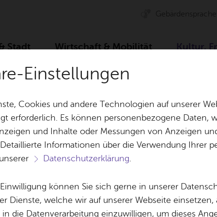
Ge­bär­den­spra­che
 & Stadt
Wirt­schaft & Mo­bi­li­tät
Kul­tur, F
äre-Einstellungen
r­bü­ro
Spiel­plan
Ar­chiv
Die ge­stie­fel­te Katz
ste, Cookies und andere Technologien auf unserer Web
gt erforderlich. Es können personenbezogene Daten, wi
 Anzeigen und Inhalte oder Messungen von Anzeigen un
& Bil­der
Jobs
Pla­nen, Bau
 Detaillierte Informationen über die Verwendung Ihre
Stel­len­an­ge­bo­te
Geo­da­ten & 
 unserer
Datenschutzerklärung
.
Aus­bil­dung & Stu­di­um
Bau­stel­len & 
Ter­min spei­chern
Ver­an­stal­tung dru­cken
Vor­le­
Be­ne­fits
Um­welt & Kli
e Einwilligung können Sie sich gerne in unserer Datensc
e ge­stie­fel­te Ka
Bauen, Sa­nie­r
er Dienste, welche wir auf unserer Webseite einsetzen,
Bil­dung & Be­treu­ung
Stadt­pla­nung
, in die Datenverarbeitung einzuwilligen, um dieses Ang