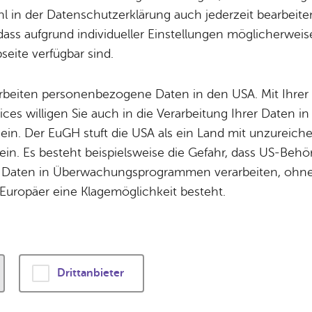
Potz­blitz!
Städ­ti­sche B
 in der Datenschutzerklärung auch jederzeit bearbeite
Ver­ga­ben
Kin­der­be­treu­ung
dass aufgrund individueller Einstellungen möglicherweise
Mitt­woch, 06. Au­gust 2025
, 15:00 Uhr
eite verfügbar sind.
Schu­len
Die Stadt
Of­fe­ne Kin­der- & Ju­gend­ar­beit
Zah­len, Daten
arbeiten personenbezogene Daten in den USA. Mit Ihrer 
Bi­blio­the­ken
Se­hens­wür­dig
ices willigen Sie auch in die Verarbeitung Ihrer Daten 
Fort- & Wei­ter­bil­dung
Zep­pe­lin
DELLE PUPPET COMPANY
 ein. Der EuGH stuft die USA als ein Land mit unzurei
Mu­sik­schu­le
Ort­schaf­ten
in. Es besteht beispielsweise die Gefahr, dass US-Beh
Stadt­ar­chiv &
Stadt­tei­le & Q
rchen der Brüder Grimm
Daten in Überwachungsprogrammen verarbeiten, ohne 
Bo­den­see­bi­blio­thek
Für Hun­de­hal­
Europäer eine Klagemöglichkeit besteht.
Di­gi­ta­li­sie­rung
Spiel
chtild Nienaber: Puppen
Drittanbieter
t man Mäuse,