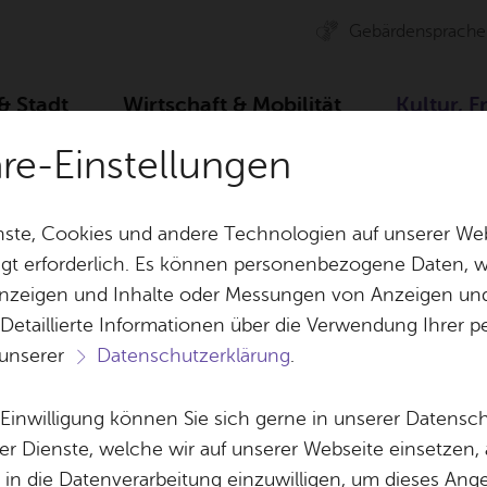
Ge­bär­den­spra­che
 & Stadt
Wirt­schaft & Mo­bi­li­tät
Kul­tur, F
äre-Einstellungen
r­bü­ro
Spiel­plan
Ar­chiv
Car­ni­val di Trans­fi­g
ste, Cookies und andere Technologien auf unserer Web
gt erforderlich. Es können personenbezogene Daten, wi
 Anzeigen und Inhalte oder Messungen von Anzeigen un
& Bil­der
Jobs
Pla­nen, Bau
 Detaillierte Informationen über die Verwendung Ihre
Stel­len­an­ge­bo­te
Geo­da­ten & 
 unserer
Datenschutzerklärung
.
Aus­bil­dung & Stu­di­um
Bau­stel­len & 
Ter­min spei­chern
Ver­an­stal­tung dru­cken
Vor­le­
Be­ne­fits
Um­welt & Kli
e Einwilligung können Sie sich gerne in unserer Datensc
­ni­val di Trans­fi­g
Bauen, Sa­nie­r
er Dienste, welche wir auf unserer Webseite einsetzen,
Bil­dung & Be­treu­ung
Stadt­pla­nung
, in die Datenverarbeitung einzuwilligen, um dieses Ang