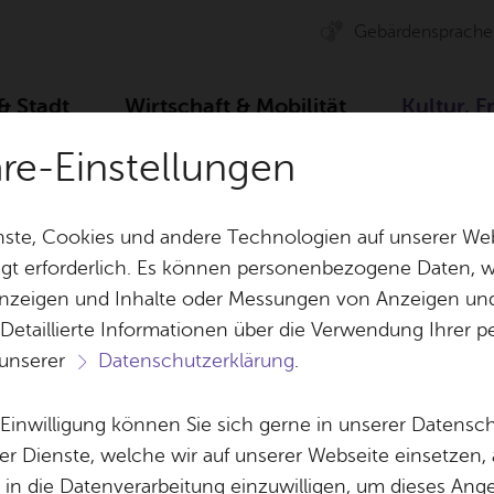
Ge­bär­den­spra­che
 & Stadt
Wirt­schaft & Mo­bi­li­tät
Kul­tur, F
äre-Einstellungen
r­bü­ro
Spiel­plan
Ar­chiv
1 vor dem an­de­ren 
ste, Cookies und andere Technologien auf unserer Web
gt erforderlich. Es können personenbezogene Daten, wi
 Anzeigen und Inhalte oder Messungen von Anzeigen un
& Bil­der
Jobs
Pla­nen, Bau
 Detaillierte Informationen über die Verwendung Ihre
Stel­len­an­ge­bo­te
Geo­da­ten & 
 unserer
Datenschutzerklärung
.
Aus­bil­dung & Stu­di­um
Bau­stel­len & 
Ter­min spei­chern
Ver­an­stal­tung dru­cken
Vor­le­
Be­ne­fits
Um­welt & Kli
e Einwilligung können Sie sich gerne in unserer Datensc
 an­de­ren / ab 4
Bauen, Sa­nie­r
er Dienste, welche wir auf unserer Webseite einsetzen,
Bil­dung & Be­treu­ung
Stadt­pla­nung
, in die Datenverarbeitung einzuwilligen, um dieses Ang