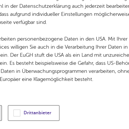
com­pa­gnie nik
Potz­blitz!
Städ­ti­sche B
 in der Datenschutzerklärung auch jederzeit bearbeite
Ver­ga­ben
Kin­der­be­treu­ung
dass aufgrund individueller Einstellungen möglicherweise
eite verfügbar sind.
Schu­len
Die Stadt
Of­fe­ne Kin­der- & Ju­gend­ar­beit
Zah­len, Daten
Sams­tag, 11. Ok­to­ber 2025
, 11:00 Uhr
arbeiten personenbezogene Daten in den USA. Mit Ihrer 
Bi­blio­the­ken
Se­hens­wür­dig
ices willigen Sie auch in die Verarbeitung Ihrer Daten 
Fort- & Wei­ter­bil­dung
Zep­pe­lin
 ein. Der EuGH stuft die USA als ein Land mit unzurei
Mu­sik­schu­le
Ort­schaf­ten
in. Es besteht beispielsweise die Gefahr, dass US-Beh
Stadt­ar­chiv &
Stadt­tei­le & Q
Für Kinder ab 4 Jahren bis zur 4. 
Daten in Überwachungsprogrammen verarbeiten, ohne 
Bo­den­see­bi­blio­thek
Für Hun­de­hal­
Europäer eine Klagemöglichkeit besteht.
Nach dem Märchen „Das hässliche 
Di­gi­ta­li­sie­rung
C. Andersen, bearbeitet von Niels 
Spiel: Dominik Burki & Denis Fink
Drittanbieter
Müssen wir erst besser werden – s