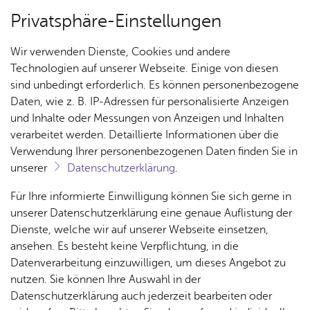
Privatsphäre-Einstellungen
Menü
Wir verwenden Dienste, Cookies und andere
Aboan­ge­bot
Technologien auf unserer Webseite. Einige von diesen
sind unbedingt erforderlich. Es können personenbezogene
Daten, wie z. B. IP-Adressen für personalisierte Anzeigen
und Inhalte oder Messungen von Anzeigen und Inhalten
Über­sicht Bür­ger & Stadt
Vor­le­sen
verarbeitet werden. Detaillierte Informationen über die
Verwendung Ihrer personenbezogenen Daten finden Sie in
Meisterkonzerte
unserer
Datenschutzerklärung
.
Rat­
Nach­
Jobs
Pla­
Ge­
Für Ihre informierte Einwilligung können Sie sich gerne in
haus &
rich­
nen,
sund­
Stel­
unserer Datenschutzerklärung eine genaue Auflistung der
Bür­
ten,
Bauen
heit &
len­an­
Dienste, welche wir auf unserer Webseite einsetzen,
ger­
Vi­de­os
& Um­
So­zia­
ge­bo­te
ansehen. Es besteht keine Verpflichtung, in die
ser­vice
& Bil­
welt
les
Datenverarbeitung einzuwilligen, um dieses Angebot zu
Aus­bil­
der
Rat­
Geo­
Kli­ni­
nutzen. Sie können Ihre Auswahl in der
dung &
häu­ser
Me­di­
da­ten
kum
Datenschutzerklärung auch jederzeit bearbeiten oder
Stu­di­