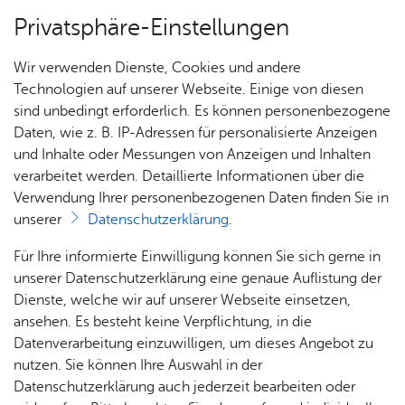
Privatsphäre-Einstellungen
Menü
Wir verwenden Dienste, Cookies und andere
Dienst­leis­tun­gen A–Z
Technologien auf unserer Webseite. Einige von diesen
sind unbedingt erforderlich. Es können personenbezogene
Daten, wie z. B. IP-Adressen für personalisierte Anzeigen
und Inhalte oder Messungen von Anzeigen und Inhalten
Über­sicht Bür­ger & Stadt
Vor­le­sen
verarbeitet werden. Detaillierte Informationen über die
Verwendung Ihrer personenbezogenen Daten finden Sie in
Be­schwer­de bei Lärm- oder
unserer
Datenschutzerklärung
.
Ge­ruch­se­mis­sio­nen von Ge­
Rat­
Nach­
Jobs
Pla­
Ge­
Für Ihre informierte Einwilligung können Sie sich gerne in
wer­be­be­trie­ben ein­rei­chen
haus &
rich­
nen,
sund­
Stel­
unserer Datenschutzerklärung eine genaue Auflistung der
Bür­
ten,
Bauen
heit &
len­an­
Dienste, welche wir auf unserer Webseite einsetzen,
ger­
Vi­de­os
& Um­
So­zia­
ge­bo­te
ansehen. Es besteht keine Verpflichtung, in die
ser­vice
& Bil­
welt
les
Datenverarbeitung einzuwilligen, um dieses Angebot zu
Aus­bil­
der
Rat­
Geo­
Kli­ni­
nutzen. Sie können Ihre Auswahl in der
Sie wohnen in der Nähe von Industrie- oder
dung &
häu­ser
Me­di­
da­ten
kum
Datenschutzerklärung auch jederzeit bearbeiten oder
Gewerbebetrieben und fühlen sich durch deren Schall-
Stu­di­