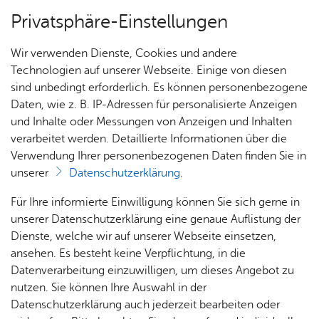
Privatsphäre-Einstellungen
Menü
Wir verwenden Dienste, Cookies und andere
Dienst­leis­tun­gen A–Z
Technologien auf unserer Webseite. Einige von diesen
sind unbedingt erforderlich. Es können personenbezogene
Daten, wie z. B. IP-Adressen für personalisierte Anzeigen
und Inhalte oder Messungen von Anzeigen und Inhalten
Über­sicht Bür­ger & Stadt
Vor­le­sen
verarbeitet werden. Detaillierte Informationen über die
Verwendung Ihrer personenbezogenen Daten finden Sie in
För­der­pro­gramm Obst­wie­
unserer
Datenschutzerklärung
.
sen
Rat­
Nach­
Jobs
Pla­
Ge­
Für Ihre informierte Einwilligung können Sie sich gerne in
haus &
rich­
nen,
sund­
Stel­
unserer Datenschutzerklärung eine genaue Auflistung der
Bür­
ten,
Bauen
heit &
len­an­
Dienste, welche wir auf unserer Webseite einsetzen,
ger­
Vi­de­os
& Um­
So­zia­
ge­bo­te
ansehen. Es besteht keine Verpflichtung, in die
Friedrichshafen hat eine alte Tradition als Obstbauregion
ser­vice
& Bil­
welt
les
Datenverarbeitung einzuwilligen, um dieses Angebot zu
Aus­bil­
im Bodenseegebiet, die ein wichtiger Bestandteil der
der
Rat­
Geo­
Kli­ni­
nutzen. Sie können Ihre Auswahl in der
dung &
regionalen Kulturlandschaft ist. Früher wurden Obstwiesen
häu­ser
Me­di­
da­ten
kum
Datenschutzerklärung auch jederzeit bearbeiten oder
Stu­di­
regelmäßig beweidet und die Bäume gepflegt, um