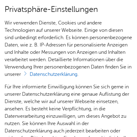
Privatsphäre-Einstellungen
Menü
Wir verwenden Dienste, Cookies und andere
Dienst­leis­tun­gen A–Z
Technologien auf unserer Webseite. Einige von diesen
sind unbedingt erforderlich. Es können personenbezogene
Daten, wie z. B. IP-Adressen für personalisierte Anzeigen
und Inhalte oder Messungen von Anzeigen und Inhalten
Über­sicht Bür­ger & Stadt
Vor­le­sen
verarbeitet werden. Detaillierte Informationen über die
Verwendung Ihrer personenbezogenen Daten finden Sie in
Elek­tro­schrott ent­sor­gen
unserer
Datenschutzerklärung
.
Rat­
Nach­
Jobs
Pla­
Ge­
Für Ihre informierte Einwilligung können Sie sich gerne in
haus &
rich­
nen,
sund­
Stel­
unserer Datenschutzerklärung eine genaue Auflistung der
Bür­
ten,
Bauen
heit &
len­an­
Dienste, welche wir auf unserer Webseite einsetzen,
Elektro- und Elektronikaltgeräte, auch Elektroschrott
ger­
Vi­de­os
& Um­
So­zia­
ge­bo­te
ansehen. Es besteht keine Verpflichtung, in die
genannt, enthalten zum einen potenziell schädliche
ser­vice
& Bil­
welt
les
Datenverarbeitung einzuwilligen, um dieses Angebot zu
Materialien, die die Umwelt verschmutzen können. Zum
Aus­bil­
der
Rat­
Geo­
Kli­ni­
nutzen. Sie können Ihre Auswahl in der
anderen bestehen sie aus wertvollen Materialien, die als
dung &
häu­ser
Me­di­
da­ten
kum
Datenschutzerklärung auch jederzeit bearbeiten oder
sekundäre Rohstoffe zurückgewonnen werden können. Es
Stu­di­