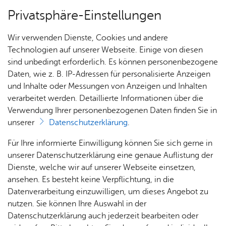
Privatsphäre-Einstellungen
Menü
Wir verwenden Dienste, Cookies und andere
Dienst­leis­tun­gen A–Z
Technologien auf unserer Webseite. Einige von diesen
sind unbedingt erforderlich. Es können personenbezogene
Daten, wie z. B. IP-Adressen für personalisierte Anzeigen
und Inhalte oder Messungen von Anzeigen und Inhalten
Über­sicht Bür­ger & Stadt
Vor­le­sen
verarbeitet werden. Detaillierte Informationen über die
Verwendung Ihrer personenbezogenen Daten finden Sie in
Aus­kunft aus der Kauf­preis­
unserer
Datenschutzerklärung
.
samm­lung
Rat­
Nach­
Jobs
Pla­
Ge­
Für Ihre informierte Einwilligung können Sie sich gerne in
haus &
rich­
nen,
sund­
Stel­
unserer Datenschutzerklärung eine genaue Auflistung der
Bür­
ten,
Bauen
heit &
len­an­
Dienste, welche wir auf unserer Webseite einsetzen,
ger­
Vi­de­os
& Um­
So­zia­
ge­bo­te
ansehen. Es besteht keine Verpflichtung, in die
Die Kaufpreissammlung enthält die Ergebnisse der
ser­vice
& Bil­
welt
les
Datenverarbeitung einzuwilligen, um dieses Angebot zu
Aus­bil­
Auswertung von Grundstückskauf- und
der
Rat­
Geo­
Kli­ni­
nutzen. Sie können Ihre Auswahl in der
dung &
Grundstückstauschverträgen sowie von anderen
häu­ser
Me­di­
da­ten
kum
Datenschutzerklärung auch jederzeit bearbeiten oder
Stu­di­
Vorgängen der Eigentumsübertragung und stellt die