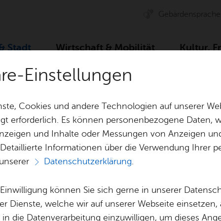
Ge­bär­den­spra­che
 & Stadt
Wirt­schaft & Mo­bi­li­tät
Kul­tur, F
äre-Einstellungen
ser­vice
Dienst­leis­tun­gen A–Z
Aus­kunft aus der Kau
ste, Cookies und andere Technologien auf unserer Web
gt erforderlich. Es können personenbezogene Daten, wi
 Anzeigen und Inhalte oder Messungen von Anzeigen un
& Bil­der
Jobs
Pla­nen, Bau
 Detaillierte Informationen über die Verwendung Ihre
Stel­len­an­ge­bo­te
Geo­da­ten & 
 unserer
Datenschutzerklärung
.
Aus­bil­dung & Stu­di­um
Bau­stel­len & 
Vor­le­sen
Be­ne­fits
Um­welt & Kli
e Einwilligung können Sie sich gerne in unserer Datensc
aus der Kauf­prei
Bauen, Sa­nie­r
er Dienste, welche wir auf unserer Webseite einsetzen,
Bil­dung & Be­treu­ung
Stadt­pla­nung
, in die Datenverarbeitung einzuwilligen, um dieses Ang