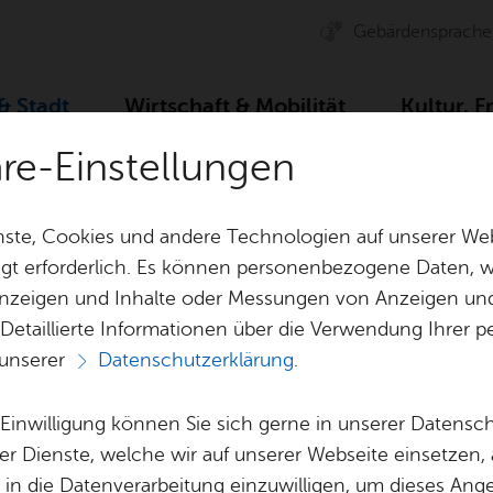
Ge­bär­den­spra­che
 & Stadt
Wirt­schaft & Mo­bi­li­tät
Kul­tur, F
äre-Einstellungen
ser­vice
Dienst­leis­tun­gen A–Z
Aus­kunft aus der Kau
ste, Cookies und andere Technologien auf unserer Web
gt erforderlich. Es können personenbezogene Daten, wi
 Anzeigen und Inhalte oder Messungen von Anzeigen un
& Bil­der
Jobs
Pla­nen, Bau
 Detaillierte Informationen über die Verwendung Ihre
Stel­len­an­ge­bo­te
Geo­da­ten & 
 unserer
Datenschutzerklärung
.
Aus­bil­dung & Stu­di­um
Bau­stel­len & 
Vor­le­sen
Be­ne­fits
Um­welt & Kli
e Einwilligung können Sie sich gerne in unserer Datensc
aus der Kauf­prei
Bauen, Sa­nie­r
er Dienste, welche wir auf unserer Webseite einsetzen,
Bil­dung & Be­treu­ung
Stadt­pla­nung
, in die Datenverarbeitung einzuwilligen, um dieses Ang