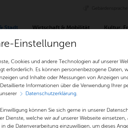
Ge­bär­den­spra­che
 & Stadt
Wirt­schaft & Mo­bi­li­tät
Kul­tur, F
äre-Einstellungen
ser­vice
Dienst­leis­tun­gen A–Z
Aus­kunft aus der Kau
ste, Cookies und andere Technologien auf unserer Web
gt erforderlich. Es können personenbezogene Daten, wi
 Anzeigen und Inhalte oder Messungen von Anzeigen un
& Bil­der
Jobs
Pla­nen, Bau
 Detaillierte Informationen über die Verwendung Ihre
Stel­len­an­ge­bo­te
Geo­da­ten & 
 unserer
Datenschutzerklärung
.
Aus­bil­dung & Stu­di­um
Bau­stel­len & 
Vor­le­sen
Be­ne­fits
Um­welt & Kli
e Einwilligung können Sie sich gerne in unserer Datensc
aus der Kauf­prei
Bauen, Sa­nie­r
er Dienste, welche wir auf unserer Webseite einsetzen,
Bil­dung & Be­treu­ung
Stadt­pla­nung
, in die Datenverarbeitung einzuwilligen, um dieses Ang