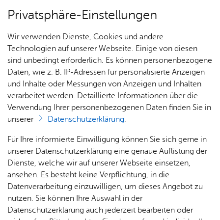
Privatsphäre-Einstellungen
Menü
Wir verwenden Dienste, Cookies und andere
Dienst­leis­tun­gen A–Z
Technologien auf unserer Webseite. Einige von diesen
sind unbedingt erforderlich. Es können personenbezogene
Daten, wie z. B. IP-Adressen für personalisierte Anzeigen
und Inhalte oder Messungen von Anzeigen und Inhalten
Über­sicht Bür­ger & Stadt
Vor­le­sen
verarbeitet werden. Detaillierte Informationen über die
Verwendung Ihrer personenbezogenen Daten finden Sie in
Aus­kunft aus der Kauf­preis­
unserer
Datenschutzerklärung
.
samm­lung
Rat­
Nach­
Jobs
Pla­
Ge­
Für Ihre informierte Einwilligung können Sie sich gerne in
haus &
rich­
nen,
sund­
Stel­
unserer Datenschutzerklärung eine genaue Auflistung der
Bür­
ten,
Bauen
heit &
len­an­
Dienste, welche wir auf unserer Webseite einsetzen,
ger­
Vi­de­os
& Um­
So­zia­
ge­bo­te
ansehen. Es besteht keine Verpflichtung, in die
Die Kaufpreissammlung enthält die Ergebnisse der
ser­vice
& Bil­
welt
les
Datenverarbeitung einzuwilligen, um dieses Angebot zu
Aus­bil­
Auswertung von Grundstückskauf- und
der
Rat­
Geo­
Kli­ni­
nutzen. Sie können Ihre Auswahl in der
dung &
Grundstückstauschverträgen sowie von anderen
häu­ser
Me­di­
da­ten
kum
Datenschutzerklärung auch jederzeit bearbeiten oder
Stu­di­
Vorgängen der Eigentumsübertragung und stellt die