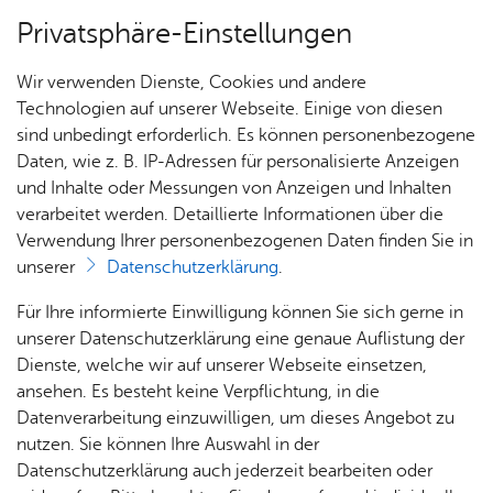
Privatsphäre-Einstellungen
Menü
Wir verwenden Dienste, Cookies und andere
Dienst­leis­tun­gen A–Z
Technologien auf unserer Webseite. Einige von diesen
sind unbedingt erforderlich. Es können personenbezogene
Daten, wie z. B. IP-Adressen für personalisierte Anzeigen
und Inhalte oder Messungen von Anzeigen und Inhalten
Über­sicht Bür­ger & Stadt
Vor­le­sen
verarbeitet werden. Detaillierte Informationen über die
Verwendung Ihrer personenbezogenen Daten finden Sie in
Aus­kunft aus der Kauf­preis­
unserer
Datenschutzerklärung
.
samm­lung
Rat­
Nach­
Jobs
Pla­
Ge­
Für Ihre informierte Einwilligung können Sie sich gerne in
haus &
rich­
nen,
sund­
Stel­
unserer Datenschutzerklärung eine genaue Auflistung der
Bür­
ten,
Bauen
heit &
len­an­
Dienste, welche wir auf unserer Webseite einsetzen,
ger­
Vi­de­os
& Um­
So­zia­
ge­bo­te
ansehen. Es besteht keine Verpflichtung, in die
Die Kaufpreissammlung enthält die Ergebnisse der
ser­vice
& Bil­
welt
les
Datenverarbeitung einzuwilligen, um dieses Angebot zu
Aus­bil­
Auswertung von Grundstückskauf- und
der
Rat­
Geo­
Kli­ni­
nutzen. Sie können Ihre Auswahl in der
dung &
Grundstückstauschverträgen sowie von anderen
häu­ser
Me­di­
da­ten
kum
Datenschutzerklärung auch jederzeit bearbeiten oder
Stu­di­
Vorgängen der Eigentumsübertragung und stellt die