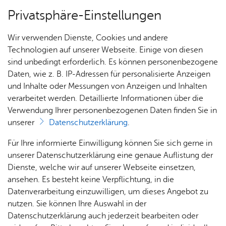
Privatsphäre-Einstellungen
Menü
Wir verwenden Dienste, Cookies und andere
Dienst­leis­tun­gen A–Z
Technologien auf unserer Webseite. Einige von diesen
sind unbedingt erforderlich. Es können personenbezogene
Daten, wie z. B. IP-Adressen für personalisierte Anzeigen
und Inhalte oder Messungen von Anzeigen und Inhalten
Über­sicht Bür­ger & Stadt
Vor­le­sen
verarbeitet werden. Detaillierte Informationen über die
Verwendung Ihrer personenbezogenen Daten finden Sie in
Aus­kunft aus der Kauf­preis­
unserer
Datenschutzerklärung
.
samm­lung
Rat­
Nach­
Jobs
Pla­
Ge­
Für Ihre informierte Einwilligung können Sie sich gerne in
haus &
rich­
nen,
sund­
Stel­
unserer Datenschutzerklärung eine genaue Auflistung der
Bür­
ten,
Bauen
heit &
len­an­
Dienste, welche wir auf unserer Webseite einsetzen,
ger­
Vi­de­os
& Um­
So­zia­
ge­bo­te
ansehen. Es besteht keine Verpflichtung, in die
Die Kaufpreissammlung enthält die Ergebnisse der
ser­vice
& Bil­
welt
les
Datenverarbeitung einzuwilligen, um dieses Angebot zu
Aus­bil­
Auswertung von Grundstückskauf- und
der
Rat­
Geo­
Kli­ni­
nutzen. Sie können Ihre Auswahl in der
dung &
Grundstückstauschverträgen sowie von anderen
häu­ser
Me­di­
da­ten
kum
Datenschutzerklärung auch jederzeit bearbeiten oder
Stu­di­
Vorgängen der Eigentumsübertragung und stellt die