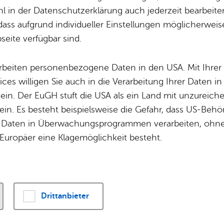
Ort­schaft Et­ten­kirch
,
Ort­schaft Ra­de­rach
Potz­blitz!
Städ­ti­sche B
 in der Datenschutzerklärung auch jederzeit bearbeite
Ver­ga­ben
musiziert: Hervo
Kin­der­be­treu­ung
dass aufgrund individueller Einstellungen möglicherweise
eite verfügbar sind.
Schu­len
Die Stadt
Erfolge 2024
Of­fe­ne Kin­der- & Ju­gend­ar­beit
Zah­len, Daten
arbeiten personenbezogene Daten in den USA. Mit Ihrer 
Bi­blio­the­ken
Se­hens­wür­dig
ices willigen Sie auch in die Verarbeitung Ihrer Daten 
Fort- & Wei­ter­bil­dung
Zep­pe­lin
 ein. Der EuGH stuft die USA als ein Land mit unzurei
Mu­sik­schu­le
Ort­schaf­ten
ne Meisterin oder ein Meister werden will: Rund 
in. Es besteht beispielsweise die Gefahr, dass US-Beh
Stadt­ar­chiv &
Stadt­tei­le & Q
 Bodenseekreis und dem Landkreis Sigmaringen
Daten in Überwachungsprogrammen verarbeiten, ohne 
Bo­den­see­bi­blio­thek
Für Hun­de­hal­
Europäer eine Klagemöglichkeit besteht.
beim Regionalwettbewerb Jugend musiziert.
Di­gi­ta­li­sie­rung
Drittanbieter
 Mu­si­ker beim Re­gio­nal­wett­be­werb Ju­gend mu­si­ziert mit den sto