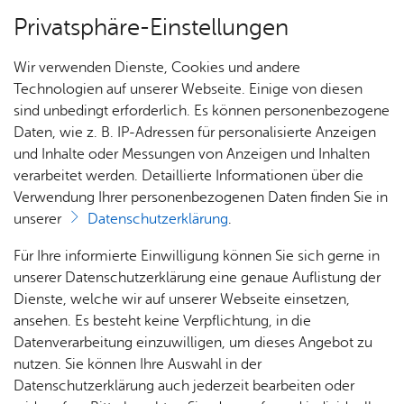
Privatsphäre-Einstellungen
Menü
Wir verwenden Dienste, Cookies und andere
Alle Nach­rich­ten
Technologien auf unserer Webseite. Einige von diesen
sind unbedingt erforderlich. Es können personenbezogene
Daten, wie z. B. IP-Adressen für personalisierte Anzeigen
und Inhalte oder Messungen von Anzeigen und Inhalten
Über­sicht Bür­ger & Stadt
Vor­le­sen
verarbeitet werden. Detaillierte Informationen über die
Verwendung Ihrer personenbezogenen Daten finden Sie in
Frei­tag, 06. März 2026
unserer
Datenschutzerklärung
.
Ka­te­go­rie:
Fisch­bach
,
Me­di­en­in­for­ma­tio­nen
,
Natur
& Um­welt
,
Ort­schaft Ai­lin­gen
,
Ort­schaft Et­ten­kirch
,
Rat­
Nach­
Jobs
Pla­
Ge­
Für Ihre informierte Einwilligung können Sie sich gerne in
haus &
rich­
nen,
sund­
Ort­schaft Kluft­ern
,
Ort­schaft Ra­de­rach
Stel­
unserer Datenschutzerklärung eine genaue Auflistung der
Bür­
ten,
Bauen
heit &
Brut- und Setzzeit: Rücksicht
len­an­
Dienste, welche wir auf unserer Webseite einsetzen,
ger­
Vi­de­os
& Um­
So­zia­
ge­bo­te
ansehen. Es besteht keine Verpflichtung, in die
auf Wildtiere
ser­vice
& Bil­
welt
les
Datenverarbeitung einzuwilligen, um dieses Angebot zu
Aus­bil­
der
Rat­
Geo­
Kli­ni­
nutzen. Sie können Ihre Auswahl in der
dung &
häu­ser
Me­di­
da­ten
kum
Datenschutzerklärung auch jederzeit bearbeiten oder
Hunde anleinen und auf Wegen bleiben
Stu­di­