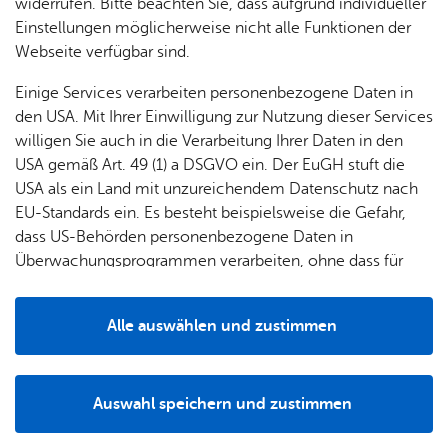
& Orts­
en­in­
& 3D-
widerrufen. Bitte beachten Sie, dass aufgrund individueller
um
Ärzte &
ver­
for­ma­
Stadt­
Einstellungen möglicherweise nicht alle Funktionen der
Apo­
Be­ne­
wal­
tio­nen
mo­dell
Webseite verfügbar sind.
the­ken
fits
tun­gen
Öf­
Bau­
Fa­mi­lie
Einige Services verarbeiten personenbezogene Daten in
Ämter
fent­li­
stel­len
& Kin­
den USA. Mit Ihrer Einwilligung zur Nutzung dieser Services
Bil­
A–Z
che
& Um­
der
willigen Sie auch in die Verarbeitung Ihrer Daten in den
dung
Be­
lei­tun­
Diens
USA gemäß Art. 49 (1) a DSGVO ein. Der EuGH stuft die
Se­nio­
& Be­
kannt­
gen
t­leis­
USA als ein Land mit unzureichendem Datenschutz nach
ren
treu­
ma­
tun­gen
Um­
EU-Standards ein. Es besteht beispielsweise die Gefahr,
ung
Woh­
chun­
A–Z
welt &
dass US-Behörden personenbezogene Daten in
nen
gen
Potz­
Kli­ma­
Überwachungsprogrammen verarbeiten, ohne dass für
For­
blitz!
Bar­rie­
Bil­der,
schutz
Europäerinnen und Europäer eine Klagemöglichkeit
mu­la­re
(Foto: Land­rats­amt Bo­den­see­kreis)
re­frei
Vi­de­os
besteht.
Kin­der­
Bauen,
Sat­
Alle auswählen und zustimmen
leben
& TV
be­
Mit den warmen Tagen beginnt in der Natur die Brut- und
Sa­nie­
zun­
Details
treu­
Pfle­ge
Setzzeit. Viele heimische Wildtiere bringen jetzt ihren
Pres­se
ren &
gen
ung
& Un­
Nachwuchs zur Welt. Für Jungtiere ist diese Zeit
Im­mo­
För­
Auswahl speichern und zustimmen
ter­stüt­
besonders sensibel – schon kleine Störungen durch
bi­li­en
Schu­
Notwendig
Drittanbieter
der­
Aus­
zung
Menschen oder freilaufende Hunde können für sie
len
Stadt­
pro­
schrei­