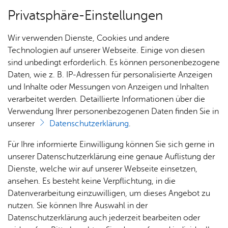
Privatsphäre-Einstellungen
Menü
Wir verwenden Dienste, Cookies und andere
Stadt­plan
Technologien auf unserer Webseite. Einige von diesen
sind unbedingt erforderlich. Es können personenbezogene
Daten, wie z. B. IP-Adressen für personalisierte Anzeigen
und Inhalte oder Messungen von Anzeigen und Inhalten
BSG GmbH
Über­sicht Bür­ger & Stadt
verarbeitet werden. Detaillierte Informationen über die
Verwendung Ihrer personenbezogenen Daten finden Sie in
unserer
Datenschutzerklärung
.
Vor­le­sen
Rat­
Nach­
Jobs
Pla­
Ge­
Für Ihre informierte Einwilligung können Sie sich gerne in
Unser Si­cher­heits­dienst aus Fried­richs­ha­fen am
haus &
rich­
nen,
sund­
Stel­
unserer Datenschutzerklärung eine genaue Auflistung der
Bo­den­see bie­tet Ihnen seit dem Jahr 2009 eine
Bür­
ten,
Bauen
heit &
len­an­
Dienste, welche wir auf unserer Webseite einsetzen,
Viel­zahl an Si­cher­heits­dienst­leis­tun­gen auf pro­
ger­
Vi­de­os
& Um­
So­zia­
ge­bo­te
ansehen. Es besteht keine Verpflichtung, in die
fes­sio­nel­lem Ni­veau.
ser­vice
& Bil­
welt
les
Datenverarbeitung einzuwilligen, um dieses Angebot zu
Aus­bil­
der
Rat­
Geo­
Kli­ni­
nutzen. Sie können Ihre Auswahl in der
dung &
häu­ser
Me­di­
da­ten
kum
Datenschutzerklärung auch jederzeit bearbeiten oder
Stu­di­