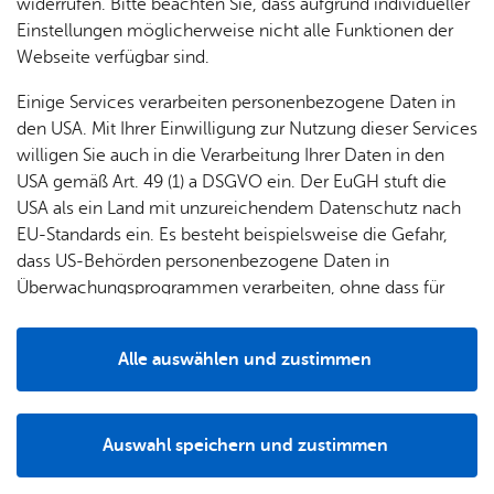
& Orts­
en­in­
& 3D-
widerrufen. Bitte beachten Sie, dass aufgrund individueller
um
Ärzte &
ver­
for­ma­
Stadt­
Einstellungen möglicherweise nicht alle Funktionen der
Apo­
Be­ne­
wal­
tio­nen
mo­dell
Webseite verfügbar sind.
the­ken
fits
tun­gen
Öf­
Bau­
Fa­mi­lie
Einige Services verarbeiten personenbezogene Daten in
Ämter
fent­li­
stel­len
& Kin­
den USA. Mit Ihrer Einwilligung zur Nutzung dieser Services
Bil­
A–Z
che
& Um­
der
willigen Sie auch in die Verarbeitung Ihrer Daten in den
dung
Be­
lei­tun­
Diens
USA gemäß Art. 49 (1) a DSGVO ein. Der EuGH stuft die
Se­nio­
& Be­
kannt­
gen
t­leis­
USA als ein Land mit unzureichendem Datenschutz nach
ren
treu­
ma­
tun­gen
Um­
EU-Standards ein. Es besteht beispielsweise die Gefahr,
ung
Woh­
chun­
A–Z
welt &
Unsere Schwerpunkte liegen auf Objekt-, Werks-,
dass US-Behörden personenbezogene Daten in
nen
gen
Potz­
Kli­ma­
Personen, & Überwachungsschutz. Ziel und Anspruch
Überwachungsprogrammen verarbeiten, ohne dass für
For­
blitz!
Bar­rie­
Bil­der,
schutz
unseres Unternehmens ist es, den Wünschen und
Europäerinnen und Europäer eine Klagemöglichkeit
mu­la­re
re­frei
Vi­de­os
Vorstellungen unserer Kunden gerecht zu werden und
besteht.
Kin­der­
Bauen,
Sat­
Alle auswählen und zustimmen
leben
& TV
Sicherheitsdienstleistungen auf höchst möglichem Niveau
be­
Sa­nie­
zun­
Details
zu gewährleisten.
treu­
Pfle­ge
Pres­se
ren &
gen
ung
& Un­
Im­mo­
För­
Auswahl speichern und zustimmen
ter­stüt­
bi­li­en
Schu­
Notwendig
Drittanbieter
der­
Aus­
zung
len
Stadt­
pro­
schrei­