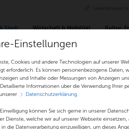
Ge­bär­den­spra­che
 & Stadt
Wirt­schaft & Mo­bi­li­tät
Kul­tur, F
äre-Einstellungen
Zah­len, Daten, Fak­ten
Stadt­ge­schich­te
Stadt­chro­n
ste, Cookies und andere Technologien auf unserer Web
gt erforderlich. Es können personenbezogene Daten, wi
 Anzeigen und Inhalte oder Messungen von Anzeigen un
& Bil­der
Jobs
Pla­nen, Bau
 Detaillierte Informationen über die Verwendung Ihre
Stel­len­an­ge­bo­te
Geo­da­ten & 
 unserer
Datenschutzerklärung
.
Aus­bil­dung & Stu­di­um
Bau­stel­len & 
Vor­le­sen
Be­ne­fits
Um­welt & Kli
e Einwilligung können Sie sich gerne in unserer Datensc
Stadt­chro­nik
Bauen, Sa­nie­r
er Dienste, welche wir auf unserer Webseite einsetzen,
Bil­dung & Be­treu­ung
Stadt­pla­nung
, in die Datenverarbeitung einzuwilligen, um dieses Ang