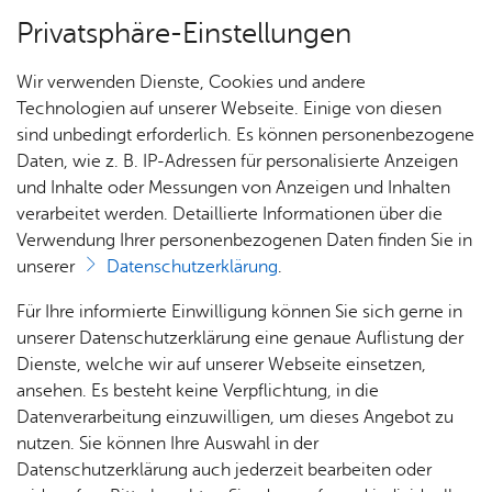
Privatsphäre-Einstellungen
Menü
Wir verwenden Dienste, Cookies und andere
Stadt­ge­schich­te
Technologien auf unserer Webseite. Einige von diesen
sind unbedingt erforderlich. Es können personenbezogene
Daten, wie z. B. IP-Adressen für personalisierte Anzeigen
und Inhalte oder Messungen von Anzeigen und Inhalten
Über­sicht Bür­ger & Stadt
Vor­le­sen
verarbeitet werden. Detaillierte Informationen über die
Verwendung Ihrer personenbezogenen Daten finden Sie in
Stadt­chro­nik
unserer
Datenschutzerklärung
.
Rat­
Nach­
Jobs
Pla­
Ge­
Für Ihre informierte Einwilligung können Sie sich gerne in
In der Friedrichshafener Stadtchronik werden die
haus &
rich­
nen,
sund­
Stel­
unserer Datenschutzerklärung eine genaue Auflistung der
vielfältigen historischen Geschehnisse in griffiger
Bür­
ten,
Bauen
heit &
len­an­
Dienste, welche wir auf unserer Webseite einsetzen,
Form zusammengeführt. Kennen Sie ein
ger­
Vi­de­os
& Um­
So­zia­
ge­bo­te
ansehen. Es besteht keine Verpflichtung, in die
bedeutendes historisches Ereignis, das nicht in
ser­vice
& Bil­
welt
les
Datenverarbeitung einzuwilligen, um dieses Angebot zu
Aus­bil­
der
der Chronik aufgeführt ist? Dann nutzen Sie das
Rat­
Geo­
Kli­ni­
nutzen. Sie können Ihre Auswahl in der
dung &
Formular für einen neuen Eintrag
.
häu­ser
Me­di­
da­ten
kum
Datenschutzerklärung auch jederzeit bearbeiten oder
Stu­di­