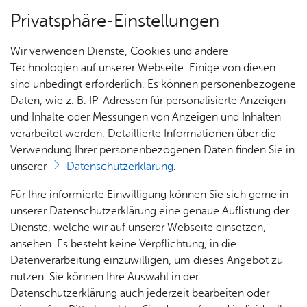
Privatsphäre-Einstellungen
Menü
Wir verwenden Dienste, Cookies und andere
Nach­rich­ten, Vi­de­os & Bil­der
Technologien auf unserer Webseite. Einige von diesen
sind unbedingt erforderlich. Es können personenbezogene
Daten, wie z. B. IP-Adressen für personalisierte Anzeigen
und Inhalte oder Messungen von Anzeigen und Inhalten
Alle Nachrichten
Über­sicht Bür­ger & Stadt
verarbeitet werden. Detaillierte Informationen über die
Verwendung Ihrer personenbezogenen Daten finden Sie in
unserer
Datenschutzerklärung
.
Aktuelle Nachrichten, Berichte und
Bekanntmachungen auf einen Blick. Mit unserem
Rat­
Nach­
Jobs
Pla­
Ge­
Für Ihre informierte Einwilligung können Sie sich gerne in
Newsletter
oder den
Push-Nachrichten
haus &
rich­
nen,
sund­
Stel­
unserer Datenschutzerklärung eine genaue Auflistung der
Bür­
ten,
Bauen
heit &
bleiben Sie immer auf dem Laufenden.
len­an­
Dienste, welche wir auf unserer Webseite einsetzen,
ger­
Vi­de­os
& Um­
So­zia­
ge­bo­te
ansehen. Es besteht keine Verpflichtung, in die
ser­vice
& Bil­
welt
les
Datenverarbeitung einzuwilligen, um dieses Angebot zu
Aus­bil­
der
Rat­
Geo­
Kli­ni­
nutzen. Sie können Ihre Auswahl in der
dung &
häu­ser
Me­di­
da­ten
kum
Datenschutzerklärung auch jederzeit bearbeiten oder
Stu­di­