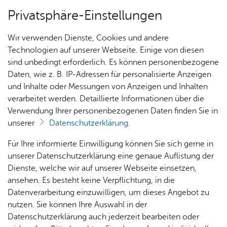
Privatsphäre-Einstellungen
Menü
Wir verwenden Dienste, Cookies und andere
Stadt­plan
Technologien auf unserer Webseite. Einige von diesen
sind unbedingt erforderlich. Es können personenbezogene
Daten, wie z. B. IP-Adressen für personalisierte Anzeigen
und Inhalte oder Messungen von Anzeigen und Inhalten
Eventagen­tur King­Kar­la
Über­sicht Bür­ger & Stadt
verarbeitet werden. Detaillierte Informationen über die
GmbH
Verwendung Ihrer personenbezogenen Daten finden Sie in
unserer
Datenschutzerklärung
.
Rat­
Nach­
Jobs
Pla­
Ge­
Vor­le­sen
Für Ihre informierte Einwilligung können Sie sich gerne in
haus &
rich­
nen,
sund­
Stel­
unserer Datenschutzerklärung eine genaue Auflistung der
Wir sind Ihr Spe­zia­list für die schöns­ten Schiffs­
Bür­
ten,
Bauen
heit &
len­an­
Dienste, welche wir auf unserer Webseite einsetzen,
ver­an­stal­tun­gen auf dem Bo­den­see für 30 bis 500
ger­
Vi­de­os
& Um­
So­zia­
ge­bo­te
ansehen. Es besteht keine Verpflichtung, in die
ser­vice
& Bil­
welt
les
Gäste. Den traum­haf­ten Rund­um-Ser­vice gibt es
Datenverarbeitung einzuwilligen, um dieses Angebot zu
Aus­bil­
der
bei uns selbst­ver­ständ­lich dazu.
Rat­
Geo­
Kli­ni­
nutzen. Sie können Ihre Auswahl in der
dung &
häu­ser
Me­di­
da­ten
kum
Datenschutzerklärung auch jederzeit bearbeiten oder
Stu­di­