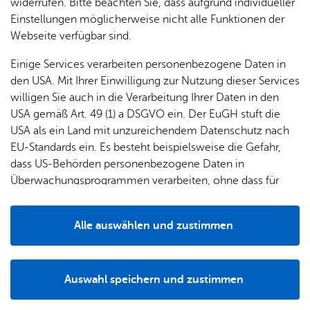
& Orts­
en­in­
& 3D-
widerrufen. Bitte beachten Sie, dass aufgrund individueller
um
Ärzte &
ver­
for­ma­
Stadt­
Einstellungen möglicherweise nicht alle Funktionen der
Apo­
Be­ne­
wal­
tio­nen
mo­dell
Webseite verfügbar sind.
the­ken
fits
tun­gen
Öf­
Bau­
Fa­mi­lie
Einige Services verarbeiten personenbezogene Daten in
Ämter
fent­li­
stel­len
& Kin­
den USA. Mit Ihrer Einwilligung zur Nutzung dieser Services
Bil­
A–Z
che
& Um­
der
willigen Sie auch in die Verarbeitung Ihrer Daten in den
dung
Be­
lei­tun­
Diens
USA gemäß Art. 49 (1) a DSGVO ein. Der EuGH stuft die
Se­nio­
& Be­
kannt­
gen
t­leis­
USA als ein Land mit unzureichendem Datenschutz nach
ren
treu­
ma­
tun­gen
Um­
EU-Standards ein. Es besteht beispielsweise die Gefahr,
ung
Woh­
chun­
A–Z
welt &
dass US-Behörden personenbezogene Daten in
nen
gen
Potz­
Kli­ma­
Überwachungsprogrammen verarbeiten, ohne dass für
For­
Gerne beraten wir Sie persönlich und individuell. Wir
blitz!
Bar­rie­
Bil­der,
schutz
Europäerinnen und Europäer eine Klagemöglichkeit
mu­la­re
freuen uns auf Ihren Anruf, Ihre Anfrage per Mail oder über
re­frei
Vi­de­os
besteht.
Kin­der­
Bauen,
Sat­
das Kontaktformular auf unserer Webseite.
Alle auswählen und zustimmen
leben
& TV
be­
Sa­nie­
zun­
Details
treu­
Pfle­ge
Pres­se
ren &
Sonstige Veranstaltungsdienstleistungen: Full-Service
gen
ung
& Un­
Im­mo­
Eventagentur.
För­
Auswahl speichern und zustimmen
ter­stüt­
bi­li­en
Schu­
Notwendig
Drittanbieter
der­
Aus­
zung
len
Stadt­
pro­
schrei­