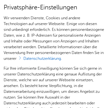
Privatsphäre-Einstellungen
Menü
Wir verwenden Dienste, Cookies und andere
Stadt­plan
Technologien auf unserer Webseite. Einige von diesen
sind unbedingt erforderlich. Es können personenbezogene
Daten, wie z. B. IP-Adressen für personalisierte Anzeigen
und Inhalte oder Messungen von Anzeigen und Inhalten
Eventagen­tur King­Kar­la
Über­sicht Bür­ger & Stadt
verarbeitet werden. Detaillierte Informationen über die
GmbH
Verwendung Ihrer personenbezogenen Daten finden Sie in
unserer
Datenschutzerklärung
.
Rat­
Nach­
Jobs
Pla­
Ge­
Vor­le­sen
Für Ihre informierte Einwilligung können Sie sich gerne in
haus &
rich­
nen,
sund­
Stel­
unserer Datenschutzerklärung eine genaue Auflistung der
Wir sind Ihr Spe­zia­list für die schöns­ten Schiffs­
Bür­
ten,
Bauen
heit &
len­an­
Dienste, welche wir auf unserer Webseite einsetzen,
ver­an­stal­tun­gen auf dem Bo­den­see für 30 bis 500
ger­
Vi­de­os
& Um­
So­zia­
ge­bo­te
ansehen. Es besteht keine Verpflichtung, in die
ser­vice
& Bil­
welt
les
Gäste. Den traum­haf­ten Rund­um-Ser­vice gibt es
Datenverarbeitung einzuwilligen, um dieses Angebot zu
Aus­bil­
der
bei uns selbst­ver­ständ­lich dazu.
Rat­
Geo­
Kli­ni­
nutzen. Sie können Ihre Auswahl in der
dung &
häu­ser
Me­di­
da­ten
kum
Datenschutzerklärung auch jederzeit bearbeiten oder
Stu­di­