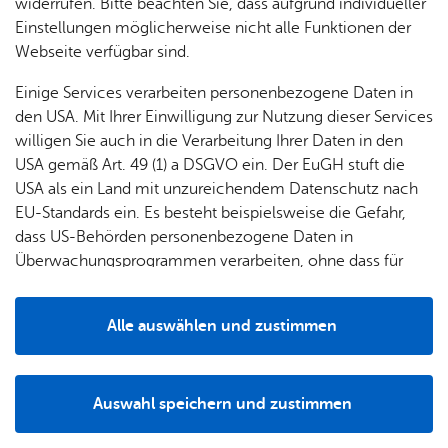
& Orts­
en­in­
& 3D-
widerrufen. Bitte beachten Sie, dass aufgrund individueller
um
Ärzte &
ver­
for­ma­
Stadt­
Einstellungen möglicherweise nicht alle Funktionen der
Apo­
Be­ne­
wal­
tio­nen
mo­dell
Webseite verfügbar sind.
the­ken
fits
tun­gen
Öf­
Bau­
Fa­mi­lie
Einige Services verarbeiten personenbezogene Daten in
Ämter
fent­li­
stel­len
& Kin­
den USA. Mit Ihrer Einwilligung zur Nutzung dieser Services
Bil­
A–Z
che
& Um­
der
willigen Sie auch in die Verarbeitung Ihrer Daten in den
dung
Be­
lei­tun­
Diens
USA gemäß Art. 49 (1) a DSGVO ein. Der EuGH stuft die
Se­nio­
& Be­
kannt­
gen
t­leis­
USA als ein Land mit unzureichendem Datenschutz nach
ren
treu­
ma­
tun­gen
Um­
EU-Standards ein. Es besteht beispielsweise die Gefahr,
ung
Woh­
chun­
A–Z
welt &
dass US-Behörden personenbezogene Daten in
nen
gen
Potz­
Kli­ma­
Überwachungsprogrammen verarbeiten, ohne dass für
For­
Gerne beraten wir Sie persönlich und individuell. Wir
blitz!
Bar­rie­
Bil­der,
schutz
Europäerinnen und Europäer eine Klagemöglichkeit
mu­la­re
freuen uns auf Ihren Anruf, Ihre Anfrage per Mail oder über
re­frei
Vi­de­os
besteht.
Kin­der­
Bauen,
Sat­
das Kontaktformular auf unserer Webseite.
Alle auswählen und zustimmen
leben
& TV
be­
Sa­nie­
zun­
Details
treu­
Pfle­ge
Pres­se
ren &
Sonstige Veranstaltungsdienstleistungen: Full-Service
gen
ung
& Un­
Im­mo­
Eventagentur.
För­
Auswahl speichern und zustimmen
ter­stüt­
bi­li­en
Schu­
Notwendig
Drittanbieter
der­
Aus­
zung
len
Stadt­
pro­
schrei­