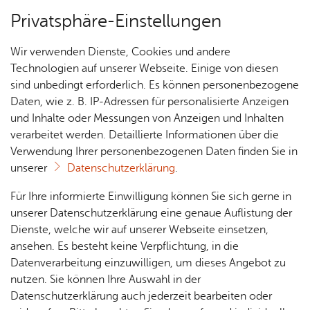
Privatsphäre-Einstellungen
Menü
Wir verwenden Dienste, Cookies und andere
The­men­we­ge
Technologien auf unserer Webseite. Einige von diesen
sind unbedingt erforderlich. Es können personenbezogene
Daten, wie z. B. IP-Adressen für personalisierte Anzeigen
und Inhalte oder Messungen von Anzeigen und Inhalten
Über­sicht Bür­ger & Stadt
Vor­le­sen
verarbeitet werden. Detaillierte Informationen über die
Verwendung Ihrer personenbezogenen Daten finden Sie in
Bo­den­see­pfad
unserer
Datenschutzerklärung
.
Rat­
Nach­
Jobs
Pla­
Ge­
Für Ihre informierte Einwilligung können Sie sich gerne in
An viel begangenen Promenaden und
haus &
rich­
nen,
sund­
Stel­
unserer Datenschutzerklärung eine genaue Auflistung der
landschaftlich reizvollen Abschnitten des 300
Bür­
ten,
Bauen
heit &
len­an­
Dienste, welche wir auf unserer Webseite einsetzen,
Kilometer langen Bodensee-Rundwegs stellt der
ger­
Vi­de­os
& Um­
So­zia­
ge­bo­te
ansehen. Es besteht keine Verpflichtung, in die
ser­vice
Bodenseepfad ein interessantes und
& Bil­
welt
les
Datenverarbeitung einzuwilligen, um dieses Angebot zu
Aus­bil­
der
ansprechendes Ausflugsziel dar
Rat­
Geo­
Kli­ni­
nutzen. Sie können Ihre Auswahl in der
dung &
häu­ser
Me­di­
da­ten
kum
Datenschutzerklärung auch jederzeit bearbeiten oder
Stu­di­