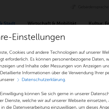
Ge­bär­den­spra­che
 & Stadt
Wirt­schaft & Mo­bi­li­tät
Kul­tur, F
äre-Einstellungen
e­os & Bil­der
Me­di­en­in­for­ma­tio­nen
ste, Cookies und andere Technologien auf unserer Web
gt erforderlich. Es können personenbezogene Daten, wi
 Anzeigen und Inhalte oder Messungen von Anzeigen un
& Bil­der
Jobs
Pla­nen, Bau
 Detaillierte Informationen über die Verwendung Ihre
Stel­len­an­ge­bo­te
Geo­da­ten & 
 unserer
Datenschutzerklärung
.
dieninformatio
Aus­bil­dung & Stu­di­um
Bau­stel­len & 
Be­ne­fits
Um­welt & Kli
e Einwilligung können Sie sich gerne in unserer Datensc
Bauen, Sa­nie­r
er Dienste, welche wir auf unserer Webseite einsetzen,
Bil­dung & Be­treu­ung
Stadt­pla­nung
, in die Datenverarbeitung einzuwilligen, um dieses Ang
 alle Medieninformationen der Stadt Friedrichsha