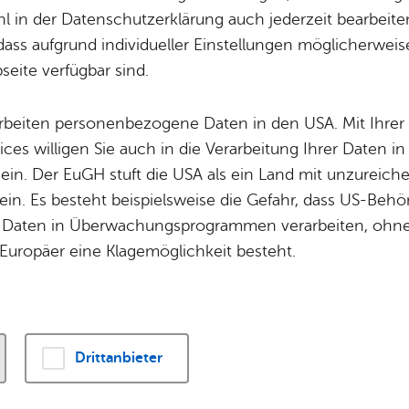
Potz­blitz!
Städ­ti­sche B
 in der Datenschutzerklärung auch jederzeit bearbeite
ung
Kommunikation und Medien
veröffentlicht
Ver­ga­ben
Kin­der­be­treu­ung
dass aufgrund individueller Einstellungen möglicherweise
eite verfügbar sind.
Schu­len
Die Stadt
Of­fe­ne Kin­der- & Ju­gend­ar­beit
Zah­len, Daten
Erweiterte Suche
arbeiten personenbezogene Daten in den USA. Mit Ihrer 
Bi­blio­the­ken
Se­hens­wür­dig
ices willigen Sie auch in die Verarbeitung Ihrer Daten 
Fort- & Wei­ter­bil­dung
Zep­pe­lin
 ein. Der EuGH stuft die USA als ein Land mit unzurei
Mu­sik­schu­le
Ort­schaf­ten
in. Es besteht beispielsweise die Gefahr, dass US-Beh
Stadt­ar­chiv &
Stadt­tei­le & Q
Daten in Überwachungsprogrammen verarbeiten, ohne 
Bo­den­see­bi­blio­thek
Für Hun­de­hal­
Europäer eine Klagemöglichkeit besteht.
29.04.2026
Hohlweg teilweise gesperrt
Di­gi­ta­li­sie­rung
Drittanbieter