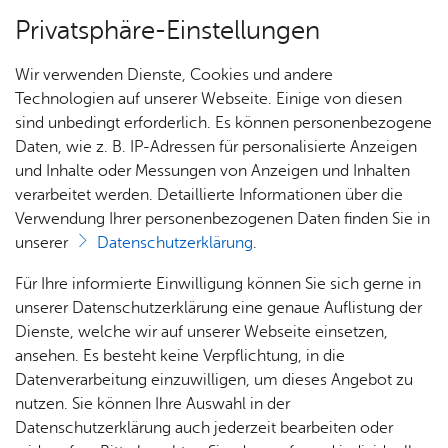
Privatsphäre-Einstellungen
Menü
Wir verwenden Dienste, Cookies und andere
Aus­bil­dung & Stu­di­um
Technologien auf unserer Webseite. Einige von diesen
sind unbedingt erforderlich. Es können personenbezogene
Daten, wie z. B. IP-Adressen für personalisierte Anzeigen
und Inhalte oder Messungen von Anzeigen und Inhalten
Über­sicht Bür­ger & Stadt
Vor­le­sen
verarbeitet werden. Detaillierte Informationen über die
Verwendung Ihrer personenbezogenen Daten finden Sie in
Deine Aus­bil­dung bei der
unserer
Datenschutzerklärung
.
Stadt Fried­richs­ha­fen
Rat­
Nach­
Jobs
Pla­
Ge­
Für Ihre informierte Einwilligung können Sie sich gerne in
haus &
rich­
nen,
sund­
Stel­
unserer Datenschutzerklärung eine genaue Auflistung der
Bür­
ten,
Bauen
heit &
Neben einer vielseitigen, abwechslungsreichen
len­an­
Dienste, welche wir auf unserer Webseite einsetzen,
ger­
Vi­de­os
& Um­
So­zia­
ge­bo­te
ansehen. Es besteht keine Verpflichtung, in die
und interessanten Ausbildung bieten wir
ser­vice
& Bil­
welt
les
Datenverarbeitung einzuwilligen, um dieses Angebot zu
viele weitere Vorzüge
. Informiere Dich hier
Aus­bil­
der
Rat­
Geo­
Kli­ni­
nutzen. Sie können Ihre Auswahl in der
über unsere Ausbildungsberufe und bewirb Dich
dung &
häu­ser
Me­di­
da­ten
kum
Datenschutzerklärung auch jederzeit bearbeiten oder
jetzt auf eine unserer
Stu­di­