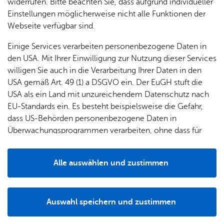
& Orts­
en­in­
& 3D-
widerrufen. Bitte beachten Sie, dass aufgrund individueller
um
Ärzte &
aktuellen Ausbildungsplätze
.
ver­
for­ma­
Stadt­
Einstellungen möglicherweise nicht alle Funktionen der
Apo­
Be­ne­
wal­
tio­nen
mo­dell
Webseite verfügbar sind.
the­ken
fits
tun­gen
Öf­
Bau­
Fa­mi­lie
Einige Services verarbeiten personenbezogene Daten in
Ämter
fent­li­
stel­len
& Kin­
den USA. Mit Ihrer Einwilligung zur Nutzung dieser Services
Bil­
A–Z
che
& Um­
der
willigen Sie auch in die Verarbeitung Ihrer Daten in den
dung
Be­
lei­tun­
Diens
USA gemäß Art. 49 (1) a DSGVO ein. Der EuGH stuft die
Se­nio­
& Be­
kannt­
gen
t­leis­
USA als ein Land mit unzureichendem Datenschutz nach
ren
treu­
ma­
tun­gen
Um­
EU-Standards ein. Es besteht beispielsweise die Gefahr,
ung
Woh­
chun­
A–Z
welt &
dass US-Behörden personenbezogene Daten in
nen
gen
Potz­
Kli­ma­
Überwachungsprogrammen verarbeiten, ohne dass für
For­
blitz!
Bar­rie­
Bil­der,
schutz
Europäerinnen und Europäer eine Klagemöglichkeit
mu­la­re
re­frei
Vi­de­os
besteht.
Kin­der­
Bauen,
Sat­
Alle auswählen und zustimmen
leben
& TV
be­
Sa­nie­
zun­
Details
treu­
Pfle­ge
Pres­se
ren &
gen
ung
& Un­
Im­mo­
Die Stadt Friedrichshafen bietet folgende
För­
Auswahl speichern und zustimmen
ter­stüt­
bi­li­en
Schu­
Ausbildungsberufe:
Notwendig
Drittanbieter
der­
Aus­
zung
len
Stadt­
pro­
schrei­