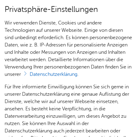
Privatsphäre-Einstellungen
Menü
Wir verwenden Dienste, Cookies und andere
Stadt­chro­nik
Technologien auf unserer Webseite. Einige von diesen
sind unbedingt erforderlich. Es können personenbezogene
Daten, wie z. B. IP-Adressen für personalisierte Anzeigen
und Inhalte oder Messungen von Anzeigen und Inhalten
Über­sicht Bür­ger & Stadt
Ka­te­go­rie:
Wirt­schaft
verarbeitet werden. Detaillierte Informationen über die
Schlag­wort:
Ge­wer­be
Verwendung Ihrer personenbezogenen Daten finden Sie in
Juni 1867 - Umzug der
unserer
Datenschutzerklärung
.
Gold- und Sil­ber­schmie­de
Rat­
Nach­
Jobs
Pla­
Ge­
Für Ihre informierte Einwilligung können Sie sich gerne in
haus &
rich­
nen,
sund­
Stel­
unserer Datenschutzerklärung eine genaue Auflistung der
von Wil­helm Schöll­ham­mer.
Bür­
ten,
Bauen
heit &
len­an­
Dienste, welche wir auf unserer Webseite einsetzen,
ger­
Vi­de­os
& Um­
So­zia­
ge­bo­te
ansehen. Es besteht keine Verpflichtung, in die
ser­vice
& Bil­
welt
les
Vor­le­sen
Datenverarbeitung einzuwilligen, um dieses Angebot zu
Aus­bil­
der
Rat­
Geo­
Kli­ni­
nutzen. Sie können Ihre Auswahl in der
dung &
häu­ser
Me­di­
da­ten
kum
Datenschutzerklärung auch jederzeit bearbeiten oder
Stu­di­