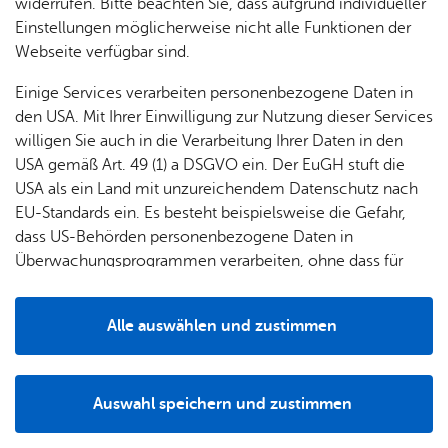
& Orts­
en­in­
& 3D-
widerrufen. Bitte beachten Sie, dass aufgrund individueller
Hin­ter­grund
um
Ärzte &
ver­
for­ma­
Stadt­
Einstellungen möglicherweise nicht alle Funktionen der
Apo­
Be­ne­
wal­
tio­nen
mo­dell
Webseite verfügbar sind.
Die neu er­bau­ten Ge­schäfts­räu­me be­fan­den sich ge­gen­
the­ken
fits
tun­gen
über dem „Grü­nen Baum“.
Öf­
Bau­
Fa­mi­lie
Einige Services verarbeiten personenbezogene Daten in
Ämter
fent­li­
stel­len
& Kin­
den USA. Mit Ihrer Einwilligung zur Nutzung dieser Services
Bil­
A–Z
che
& Um­
der
willigen Sie auch in die Verarbeitung Ihrer Daten in den
Nach­weis
dung
Be­
lei­tun­
Diens
USA gemäß Art. 49 (1) a DSGVO ein. Der EuGH stuft die
Se­nio­
& Be­
kannt­
gen
t­leis­
USA als ein Land mit unzureichendem Datenschutz nach
ren
See­blatt vom 08.06.1867.
treu­
ma­
tun­gen
Um­
EU-Standards ein. Es besteht beispielsweise die Gefahr,
ung
Woh­
chun­
A–Z
welt &
dass US-Behörden personenbezogene Daten in
nen
gen
Potz­
Kli­ma­
Überwachungsprogrammen verarbeiten, ohne dass für
For­
Autor
blitz!
Bar­rie­
Bil­der,
schutz
Europäerinnen und Europäer eine Klagemöglichkeit
mu­la­re
re­frei
Vi­de­os
besteht.
Kin­der­
Bauen,
Karl-Her­mann Wei­de­mann
Sat­
Alle auswählen und zustimmen
leben
& TV
be­
Sa­nie­
zun­
Details
treu­
Pfle­ge
Pres­se
ren &
gen
ung
& Un­
Zur Über­sicht
Im­mo­
För­
Auswahl speichern und zustimmen
ter­stüt­
bi­li­en
Schu­
Notwendig
Drittanbieter
der­
Aus­
zung
len
Stadt­
pro­
schrei­