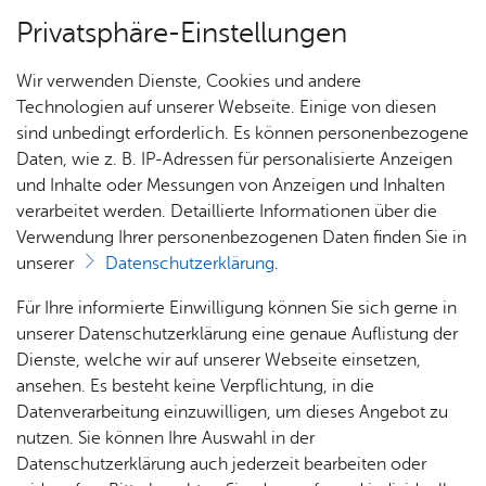
Privatsphäre-Einstellungen
Menü
Wir verwenden Dienste, Cookies und andere
Stadt­chro­nik
Technologien auf unserer Webseite. Einige von diesen
sind unbedingt erforderlich. Es können personenbezogene
Daten, wie z. B. IP-Adressen für personalisierte Anzeigen
und Inhalte oder Messungen von Anzeigen und Inhalten
Über­sicht Bür­ger & Stadt
Ka­te­go­rie:
Wirt­schaft
verarbeitet werden. Detaillierte Informationen über die
Schlag­wort:
Ge­wer­be
Verwendung Ihrer personenbezogenen Daten finden Sie in
März 1867 - Er­öff­nung der
unserer
Datenschutzerklärung
.
Haf­ner­werk­stät­te von J. Die­
Rat­
Nach­
Jobs
Pla­
Ge­
Für Ihre informierte Einwilligung können Sie sich gerne in
haus &
rich­
nen,
sund­
Stel­
unserer Datenschutzerklärung eine genaue Auflistung der
ter, Haf­ner und Feu­er­wer­ker,
Bür­
ten,
Bauen
heit &
len­an­
Dienste, welche wir auf unserer Webseite einsetzen,
im Haus der Witwe Rei­ser.
ger­
Vi­de­os
& Um­
So­zia­
ge­bo­te
ansehen. Es besteht keine Verpflichtung, in die
ser­vice
& Bil­
welt
les
Datenverarbeitung einzuwilligen, um dieses Angebot zu
Aus­bil­
der
Rat­
Geo­
Kli­ni­
nutzen. Sie können Ihre Auswahl in der
dung &
Vor­le­sen
häu­ser
Me­di­
da­ten
kum
Datenschutzerklärung auch jederzeit bearbeiten oder
Stu­di­