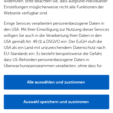
& Orts­
en­in­
& 3D-
widerrufen. Bitte beachten Sie, dass aufgrund individueller
um
Ärzte &
ver­
for­ma­
Stadt­
Einstellungen möglicherweise nicht alle Funktionen der
Apo­
Nach­weis
Be­ne­
wal­
tio­nen
mo­dell
Webseite verfügbar sind.
the­ken
fits
tun­gen
Öf­
Bau­
Fa­mi­lie
See­blatt vom 14.03.1867.
Einige Services verarbeiten personenbezogene Daten in
Ämter
fent­li­
stel­len
& Kin­
den USA. Mit Ihrer Einwilligung zur Nutzung dieser Services
Bil­
A–Z
che
& Um­
der
willigen Sie auch in die Verarbeitung Ihrer Daten in den
dung
Be­
lei­tun­
Autor
Diens
USA gemäß Art. 49 (1) a DSGVO ein. Der EuGH stuft die
Se­nio­
& Be­
kannt­
gen
t­leis­
USA als ein Land mit unzureichendem Datenschutz nach
ren
treu­
ma­
tun­gen
Um­
Karl-Her­mann Wei­de­mann
EU-Standards ein. Es besteht beispielsweise die Gefahr,
ung
Woh­
chun­
A–Z
welt &
dass US-Behörden personenbezogene Daten in
nen
gen
Potz­
Kli­ma­
Überwachungsprogrammen verarbeiten, ohne dass für
For­
Zur Über­sicht
blitz!
Bar­rie­
Bil­der,
schutz
Europäerinnen und Europäer eine Klagemöglichkeit
mu­la­re
re­frei
Vi­de­os
besteht.
Kin­der­
Bauen,
Sat­
Alle auswählen und zustimmen
leben
& TV
be­
Sa­nie­
zun­
Details
treu­
Pfle­ge
Pres­se
ren &
gen
ung
& Un­
Im­mo­
För­
Auswahl speichern und zustimmen
ter­stüt­
bi­li­en
Schu­
Notwendig
Drittanbieter
der­
Aus­
zung
len
Stadt­
pro­
schrei­