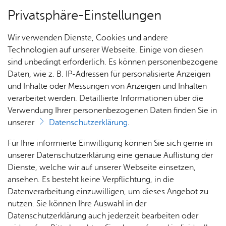
Privatsphäre-Einstellungen
Menü
Wir verwenden Dienste, Cookies und andere
Stadt­chro­nik
Technologien auf unserer Webseite. Einige von diesen
sind unbedingt erforderlich. Es können personenbezogene
Daten, wie z. B. IP-Adressen für personalisierte Anzeigen
und Inhalte oder Messungen von Anzeigen und Inhalten
Über­sicht Bür­ger & Stadt
Ka­te­go­rie:
Wirt­schaft
verarbeitet werden. Detaillierte Informationen über die
Schlag­wort:
Ge­wer­be
Verwendung Ihrer personenbezogenen Daten finden Sie in
De­zem­ber 1866 - Er­öff­nung
unserer
Datenschutzerklärung
.
der La­ckie­rer­werk­stät­te von
Rat­
Nach­
Jobs
Pla­
Ge­
Für Ihre informierte Einwilligung können Sie sich gerne in
haus &
rich­
nen,
sund­
Stel­
unserer Datenschutzerklärung eine genaue Auflistung der
Leo­pold Kneiss­ler im Haus
Bür­
ten,
Bauen
heit &
len­an­
Dienste, welche wir auf unserer Webseite einsetzen,
Roth­mund.
ger­
Vi­de­os
& Um­
So­zia­
ge­bo­te
ansehen. Es besteht keine Verpflichtung, in die
ser­vice
& Bil­
welt
les
Datenverarbeitung einzuwilligen, um dieses Angebot zu
Aus­bil­
der
Rat­
Geo­
Kli­ni­
nutzen. Sie können Ihre Auswahl in der
dung &
Vor­le­sen
häu­ser
Me­di­
da­ten
kum
Datenschutzerklärung auch jederzeit bearbeiten oder
Stu­di­