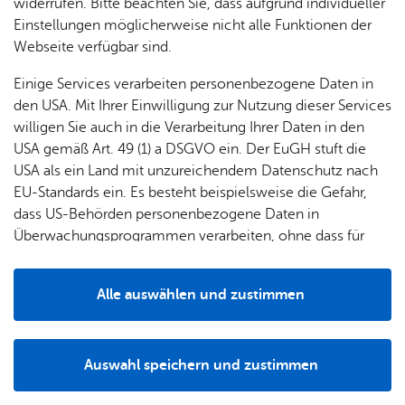
& Orts­
en­in­
& 3D-
widerrufen. Bitte beachten Sie, dass aufgrund individueller
um
Ärzte &
ver­
for­ma­
Stadt­
Einstellungen möglicherweise nicht alle Funktionen der
Apo­
Nach­weis
Be­ne­
wal­
tio­nen
mo­dell
Webseite verfügbar sind.
the­ken
fits
tun­gen
Öf­
Bau­
Fa­mi­lie
See­blatt vom 13.12.1866.
Einige Services verarbeiten personenbezogene Daten in
Ämter
fent­li­
stel­len
& Kin­
den USA. Mit Ihrer Einwilligung zur Nutzung dieser Services
Bil­
A–Z
che
& Um­
der
willigen Sie auch in die Verarbeitung Ihrer Daten in den
dung
Be­
lei­tun­
Autor
Diens
USA gemäß Art. 49 (1) a DSGVO ein. Der EuGH stuft die
Se­nio­
& Be­
kannt­
gen
t­leis­
USA als ein Land mit unzureichendem Datenschutz nach
ren
treu­
ma­
tun­gen
Um­
Karl-Her­mann Wei­de­mann
EU-Standards ein. Es besteht beispielsweise die Gefahr,
ung
Woh­
chun­
A–Z
welt &
dass US-Behörden personenbezogene Daten in
nen
gen
Potz­
Kli­ma­
Überwachungsprogrammen verarbeiten, ohne dass für
For­
Zur Über­sicht
blitz!
Bar­rie­
Bil­der,
schutz
Europäerinnen und Europäer eine Klagemöglichkeit
mu­la­re
re­frei
Vi­de­os
besteht.
Kin­der­
Bauen,
Sat­
Alle auswählen und zustimmen
leben
& TV
be­
Sa­nie­
zun­
Details
treu­
Pfle­ge
Pres­se
ren &
gen
ung
& Un­
Im­mo­
För­
Auswahl speichern und zustimmen
ter­stüt­
bi­li­en
Schu­
Notwendig
Drittanbieter
der­
Aus­
zung
len
Stadt­
pro­
schrei­