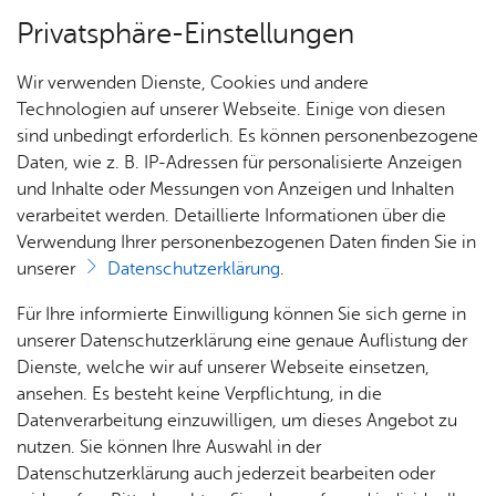
Privatsphäre-Einstellungen
Menü
Wir verwenden Dienste, Cookies und andere
Stadt­chro­nik
Technologien auf unserer Webseite. Einige von diesen
sind unbedingt erforderlich. Es können personenbezogene
Daten, wie z. B. IP-Adressen für personalisierte Anzeigen
und Inhalte oder Messungen von Anzeigen und Inhalten
Über­sicht Bür­ger & Stadt
Ka­te­go­rie:
Ver­kehr
verarbeitet werden. Detaillierte Informationen über die
Schlag­wort:
Schiff­fahrt
Verwendung Ihrer personenbezogenen Daten finden Sie in
1847 - Grün­dung des „Ver­
unserer
Datenschutzerklärung
.
ban­des der Ver­ei­nig­ten
Rat­
Nach­
Jobs
Pla­
Ge­
Für Ihre informierte Einwilligung können Sie sich gerne in
haus &
rich­
nen,
sund­
Stel­
unserer Datenschutzerklärung eine genaue Auflistung der
Dampf­schiff­fahrts-Ver­wal­
Bür­
ten,
Bauen
heit &
len­an­
Dienste, welche wir auf unserer Webseite einsetzen,
tun­gen (V.D.V)“.
ger­
Vi­de­os
& Um­
So­zia­
ge­bo­te
ansehen. Es besteht keine Verpflichtung, in die
ser­vice
& Bil­
welt
les
Datenverarbeitung einzuwilligen, um dieses Angebot zu
Aus­bil­
der
Rat­
Geo­
Kli­ni­
nutzen. Sie können Ihre Auswahl in der
dung &
Vor­le­sen
häu­ser
Me­di­
da­ten
kum
Datenschutzerklärung auch jederzeit bearbeiten oder
Stu­di­