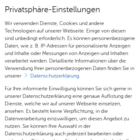
Privatsphäre-Einstellungen
Menü
Wir verwenden Dienste, Cookies und andere
Stadt­chro­nik
Technologien auf unserer Webseite. Einige von diesen
sind unbedingt erforderlich. Es können personenbezogene
Daten, wie z. B. IP-Adressen für personalisierte Anzeigen
und Inhalte oder Messungen von Anzeigen und Inhalten
Über­sicht Bür­ger & Stadt
Ka­te­go­rie:
Ver­kehr
verarbeitet werden. Detaillierte Informationen über die
Schlag­wort:
Schiff­fahrt
Verwendung Ihrer personenbezogenen Daten finden Sie in
1837 - Grün­dung der Würt­
unserer
Datenschutzerklärung
.
tem­ber­gi­schen Bo­den­see-
Rat­
Nach­
Jobs
Pla­
Ge­
Für Ihre informierte Einwilligung können Sie sich gerne in
haus &
rich­
nen,
sund­
Stel­
unserer Datenschutzerklärung eine genaue Auflistung der
Dampf­schiff­fahrt­ge­sell­schaft.
Bür­
ten,
Bauen
heit &
len­an­
Dienste, welche wir auf unserer Webseite einsetzen,
ger­
Vi­de­os
& Um­
So­zia­
ge­bo­te
ansehen. Es besteht keine Verpflichtung, in die
ser­vice
& Bil­
welt
les
Vor­le­sen
Datenverarbeitung einzuwilligen, um dieses Angebot zu
Aus­bil­
der
Rat­
Geo­
Kli­ni­
nutzen. Sie können Ihre Auswahl in der
dung &
häu­ser
Me­di­
da­ten
kum
Datenschutzerklärung auch jederzeit bearbeiten oder
Stu­di­