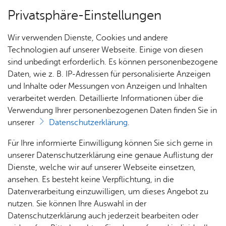
Privatsphäre-Einstellungen
Menü
Wir verwenden Dienste, Cookies und andere
Stadt­chro­nik
Technologien auf unserer Webseite. Einige von diesen
sind unbedingt erforderlich. Es können personenbezogene
Daten, wie z. B. IP-Adressen für personalisierte Anzeigen
und Inhalte oder Messungen von Anzeigen und Inhalten
Über­sicht Bür­ger & Stadt
Ka­te­go­rie:
Ver­wal­tung
verarbeitet werden. Detaillierte Informationen über die
Schlag­wort:
Zoll­we­sen
Verwendung Ihrer personenbezogenen Daten finden Sie in
25. Fe­bru­ar 1826 - Zoll­ver­
unserer
Datenschutzerklärung
.
trag zwi­schen dem Kö­nig­
Rat­
Nach­
Jobs
Pla­
Ge­
Für Ihre informierte Einwilligung können Sie sich gerne in
haus &
rich­
nen,
sund­
Stel­
unserer Datenschutzerklärung eine genaue Auflistung der
reich Würt­tem­berg und der
Bür­
ten,
Bauen
heit &
len­an­
Dienste, welche wir auf unserer Webseite einsetzen,
Schweiz.
ger­
Vi­de­os
& Um­
So­zia­
ge­bo­te
ansehen. Es besteht keine Verpflichtung, in die
ser­vice
& Bil­
welt
les
Datenverarbeitung einzuwilligen, um dieses Angebot zu
Aus­bil­
der
Rat­
Geo­
Kli­ni­
nutzen. Sie können Ihre Auswahl in der
dung &
Vor­le­sen
häu­ser
Me­di­
da­ten
kum
Datenschutzerklärung auch jederzeit bearbeiten oder
Stu­di­