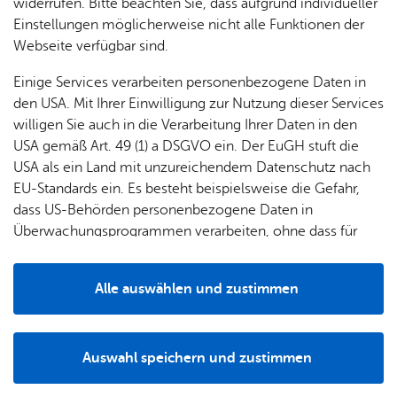
& Orts­
en­in­
& 3D-
widerrufen. Bitte beachten Sie, dass aufgrund individueller
um
Ärzte &
ver­
for­ma­
Stadt­
Einstellungen möglicherweise nicht alle Funktionen der
Apo­
Nach­weis
Be­ne­
wal­
tio­nen
mo­dell
Webseite verfügbar sind.
the­ken
fits
tun­gen
Öf­
Bau­
Fa­mi­lie
Fried­rich Pern­werth von Bärn­stein, Dampf­schif­fahrt auf
Einige Services verarbeiten personenbezogene Daten in
Ämter
fent­li­
stel­len
& Kin­
dem Bo­den­see und ihre ge­schicht­li­che Ent­wick­lung, Leip­
den USA. Mit Ihrer Einwilligung zur Nutzung dieser Services
Bil­
A–Z
che
& Um­
der
zig 1905, S. 70.
willigen Sie auch in die Verarbeitung Ihrer Daten in den
dung
Be­
lei­tun­
Diens
USA gemäß Art. 49 (1) a DSGVO ein. Der EuGH stuft die
Se­nio­
& Be­
kannt­
gen
t­leis­
USA als ein Land mit unzureichendem Datenschutz nach
ren
treu­
ma­
Autor
tun­gen
Um­
EU-Standards ein. Es besteht beispielsweise die Gefahr,
ung
Woh­
chun­
A–Z
welt &
dass US-Behörden personenbezogene Daten in
nen
gen
Potz­
Kli­ma­
Karl-Her­mann Wei­de­mann
Überwachungsprogrammen verarbeiten, ohne dass für
For­
blitz!
Bar­rie­
Bil­der,
schutz
Europäerinnen und Europäer eine Klagemöglichkeit
mu­la­re
re­frei
Vi­de­os
besteht.
Kin­der­
Bauen,
Sat­
Zur Über­sicht
Alle auswählen und zustimmen
leben
& TV
be­
Sa­nie­
zun­
Details
treu­
Pfle­ge
Pres­se
ren &
gen
ung
& Un­
Im­mo­
För­
Auswahl speichern und zustimmen
ter­stüt­
bi­li­en
Schu­
Notwendig
Drittanbieter
der­
Aus­
zung
len
Stadt­
pro­
schrei­