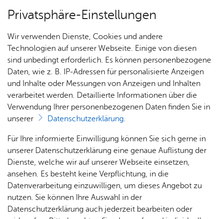
Privatsphäre-Einstellungen
Menü
Wir verwenden Dienste, Cookies und andere
Stadt­chro­nik
Technologien auf unserer Webseite. Einige von diesen
sind unbedingt erforderlich. Es können personenbezogene
Daten, wie z. B. IP-Adressen für personalisierte Anzeigen
und Inhalte oder Messungen von Anzeigen und Inhalten
Über­sicht Bür­ger & Stadt
Ka­te­go­rie:
Ver­sor­gungs­ein­rich­tung
verarbeitet werden. Detaillierte Informationen über die
Schlag­wort:
Post­we­sen
Verwendung Ihrer personenbezogenen Daten finden Sie in
17. März 1683 - Er­rich­tung
unserer
Datenschutzerklärung
.
einer stän­di­gen Post­sta­ti­on
Rat­
Nach­
Jobs
Pla­
Ge­
Für Ihre informierte Einwilligung können Sie sich gerne in
haus &
rich­
nen,
sund­
Stel­
unserer Datenschutzerklärung eine genaue Auflistung der
in Buch­horn durch das Fürs­
Bür­
ten,
Bauen
heit &
len­an­
Dienste, welche wir auf unserer Webseite einsetzen,
ten­haus Thurn und Taxis.
ger­
Vi­de­os
& Um­
So­zia­
ge­bo­te
ansehen. Es besteht keine Verpflichtung, in die
ser­vice
& Bil­
welt
les
Datenverarbeitung einzuwilligen, um dieses Angebot zu
Aus­bil­
der
Rat­
Geo­
Kli­ni­
nutzen. Sie können Ihre Auswahl in der
dung &
Vor­le­sen
häu­ser
Me­di­
da­ten
kum
Datenschutzerklärung auch jederzeit bearbeiten oder
Stu­di­