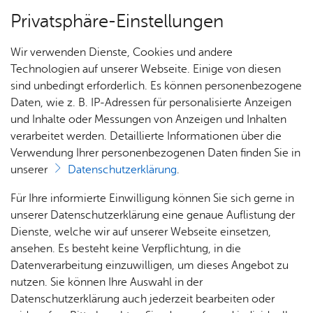
Privatsphäre-Einstellungen
Menü
Wir verwenden Dienste, Cookies und andere
Stadt­chro­nik
Technologien auf unserer Webseite. Einige von diesen
sind unbedingt erforderlich. Es können personenbezogene
Daten, wie z. B. IP-Adressen für personalisierte Anzeigen
und Inhalte oder Messungen von Anzeigen und Inhalten
Ka­te­go­rie:
Über­sicht Bür­ger & Stadt
So­zia­les
,
Ver­sor­gungs­ein­rich­tung
verarbeitet werden. Detaillierte Informationen über die
Schlag­wort:
Buch­horn
,
Ge­sund­heits­we­sen
Verwendung Ihrer personenbezogenen Daten finden Sie in
1476 - Erste Er­wäh­nung des
unserer
Datenschutzerklärung
.
Buch­hor­ner Sie­chen- und
Rat­
Nach­
Jobs
Pla­
Ge­
Für Ihre informierte Einwilligung können Sie sich gerne in
haus &
rich­
nen,
sund­
Stel­
unserer Datenschutzerklärung eine genaue Auflistung der
Le­pro­sen­hau­ses jen­seits der
Bür­
ten,
Bauen
heit &
len­an­
Dienste, welche wir auf unserer Webseite einsetzen,
Rotach.
ger­
Vi­de­os
& Um­
So­zia­
ge­bo­te
ansehen. Es besteht keine Verpflichtung, in die
ser­vice
& Bil­
welt
les
Datenverarbeitung einzuwilligen, um dieses Angebot zu
Aus­bil­
der
Rat­
Geo­
Kli­ni­
nutzen. Sie können Ihre Auswahl in der
dung &
Vor­le­sen
häu­ser
Me­di­
da­ten
kum
Datenschutzerklärung auch jederzeit bearbeiten oder
Stu­di­