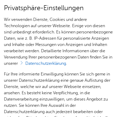
Privatsphäre-Einstellungen
Menü
Wir verwenden Dienste, Cookies und andere
Stadt­ge­schich­te
Technologien auf unserer Webseite. Einige von diesen
sind unbedingt erforderlich. Es können personenbezogene
Daten, wie z. B. IP-Adressen für personalisierte Anzeigen
und Inhalte oder Messungen von Anzeigen und Inhalten
Über­sicht Bür­ger & Stadt
Vor­le­sen
verarbeitet werden. Detaillierte Informationen über die
Verwendung Ihrer personenbezogenen Daten finden Sie in
Stadt­chro­nik
unserer
Datenschutzerklärung
.
Rat­
Nach­
Jobs
Pla­
Ge­
Für Ihre informierte Einwilligung können Sie sich gerne in
In der Friedrichshafener Stadtchronik werden die
haus &
rich­
nen,
sund­
Stel­
unserer Datenschutzerklärung eine genaue Auflistung der
vielfältigen historischen Geschehnisse in griffiger
Bür­
ten,
Bauen
heit &
len­an­
Dienste, welche wir auf unserer Webseite einsetzen,
Form zusammengeführt. Kennen Sie ein
ger­
Vi­de­os
& Um­
So­zia­
ge­bo­te
ansehen. Es besteht keine Verpflichtung, in die
bedeutendes historisches Ereignis, das nicht in
ser­vice
& Bil­
welt
les
Datenverarbeitung einzuwilligen, um dieses Angebot zu
Aus­bil­
der
der Chronik aufgeführt ist? Dann nutzen Sie das
Rat­
Geo­
Kli­ni­
nutzen. Sie können Ihre Auswahl in der
dung &
Formular für einen neuen Eintrag
.
häu­ser
Me­di­
da­ten
kum
Datenschutzerklärung auch jederzeit bearbeiten oder
Stu­di­