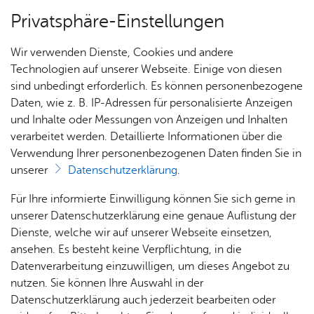
Privatsphäre-Einstellungen
Menü
Wir verwenden Dienste, Cookies und andere
Stadt­ge­schich­te
Technologien auf unserer Webseite. Einige von diesen
sind unbedingt erforderlich. Es können personenbezogene
Daten, wie z. B. IP-Adressen für personalisierte Anzeigen
und Inhalte oder Messungen von Anzeigen und Inhalten
Über­sicht Bür­ger & Stadt
Vor­le­sen
verarbeitet werden. Detaillierte Informationen über die
Verwendung Ihrer personenbezogenen Daten finden Sie in
Stadt­chro­nik
unserer
Datenschutzerklärung
.
Rat­
Nach­
Jobs
Pla­
Ge­
Für Ihre informierte Einwilligung können Sie sich gerne in
In der Friedrichshafener Stadtchronik werden die
haus &
rich­
nen,
sund­
Stel­
unserer Datenschutzerklärung eine genaue Auflistung der
vielfältigen historischen Geschehnisse in griffiger
Bür­
ten,
Bauen
heit &
len­an­
Dienste, welche wir auf unserer Webseite einsetzen,
Form zusammengeführt. Kennen Sie ein
ger­
Vi­de­os
& Um­
So­zia­
ge­bo­te
ansehen. Es besteht keine Verpflichtung, in die
bedeutendes historisches Ereignis, das nicht in
ser­vice
& Bil­
welt
les
Datenverarbeitung einzuwilligen, um dieses Angebot zu
Aus­bil­
der
der Chronik aufgeführt ist? Dann nutzen Sie das
Rat­
Geo­
Kli­ni­
nutzen. Sie können Ihre Auswahl in der
dung &
Formular für einen neuen Eintrag
.
häu­ser
Me­di­
da­ten
kum
Datenschutzerklärung auch jederzeit bearbeiten oder
Stu­di­