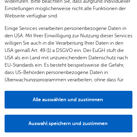
& Orts­
en­in­
& 3D-
widerrufen. Bitte beachten Sie, dass aufgrund individueller
um
Ärzte &
ver­
for­ma­
Stadt­
Einstellungen möglicherweise nicht alle Funktionen der
Apo­
Be­ne­
wal­
tio­nen
mo­dell
Webseite verfügbar sind.
the­ken
fits
tun­gen
Öf­
Bau­
Fa­mi­lie
Einige Services verarbeiten personenbezogene Daten in
Ämter
fent­li­
stel­len
& Kin­
den USA. Mit Ihrer Einwilligung zur Nutzung dieser Services
Ihr Kon­takt zu uns
Bil­
A–Z
che
& Um­
der
willigen Sie auch in die Verarbeitung Ihrer Daten in den
dung
Be­
lei­tun­
Stadt Fried­richs­ha­fen
Diens
USA gemäß Art. 49 (1) a DSGVO ein. Der EuGH stuft die
Se­nio­
& Be­
kannt­
gen
Ade­nau­er­platz 1
t­leis­
USA als ein Land mit unzureichendem Datenschutz nach
ren
treu­
ma­
88045 Fried­richs­ha­fen
tun­gen
Um­
EU-Standards ein. Es besteht beispielsweise die Gefahr,
ung
Woh­
chun­
Tel. +49 7541 203-0
A–Z
welt &
dass US-Behörden personenbezogene Daten in
nen
gen
Potz­
oder Ser­vice­num­mer 115
Kli­ma­
Überwachungsprogrammen verarbeiten, ohne dass für
For­
blitz!
Bar­rie­
Bil­der,
schutz
Europäerinnen und Europäer eine Klagemöglichkeit
mu­la­re
Kon­takt­for­mu­lar
re­frei
Vi­de­os
besteht.
Kin­der­
Bauen,
Sat­
Alle auswählen und zustimmen
leben
& TV
be­
Sa­nie­
zun­
Wei­te­re Infos
Details
treu­
Pfle­ge
Pres­se
ren &
gen
ung
& Un­
Im­mo­
Stadt­plan
För­
Auswahl speichern und zustimmen
ter­stüt­
bi­li­en
Schu­
Da­ten­schutz
Notwendig
Drittanbieter
der­
Aus­
zung
len
Stadt­
pro­
schrei­
Im­pres­sum