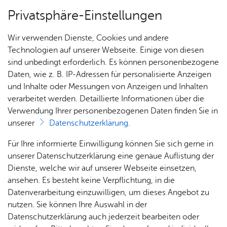
Privatsphäre-Einstellungen
Menü
Wir verwenden Dienste, Cookies und andere
Aus­schrei­bun­gen & Ver­ga­ben
Technologien auf unserer Webseite. Einige von diesen
sind unbedingt erforderlich. Es können personenbezogene
Daten, wie z. B. IP-Adressen für personalisierte Anzeigen
und Inhalte oder Messungen von Anzeigen und Inhalten
Vergebene Aufträge
Über­sicht Bür­ger & Stadt
verarbeitet werden. Detaillierte Informationen über die
Verwendung Ihrer personenbezogenen Daten finden Sie in
unserer
Datenschutzerklärung
.
Informationspflicht nach § 20 Abs. 3 VOB/A und
nach § 30 Abs. 1 UVgO (Ex-Post Veröffentlichung)
Rat­
Nach­
Jobs
Pla­
Ge­
Für Ihre informierte Einwilligung können Sie sich gerne in
haus &
rich­
nen,
sund­
Stel­
unserer Datenschutzerklärung eine genaue Auflistung der
Bür­
ten,
Bauen
heit &
len­an­
Dienste, welche wir auf unserer Webseite einsetzen,
ger­
Vi­de­os
& Um­
So­zia­
Der­zeit steht keine Aus­schrei­bung zur Ver­fü­gung.
ge­bo­te
ansehen. Es besteht keine Verpflichtung, in die
ser­vice
& Bil­
welt
les
Datenverarbeitung einzuwilligen, um dieses Angebot zu
Aus­bil­
der
Rat­
Geo­
Kli­ni­
nutzen. Sie können Ihre Auswahl in der
dung &
häu­ser
Me­di­
da­ten
kum
Datenschutzerklärung auch jederzeit bearbeiten oder
Stu­di­