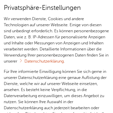
Privatsphäre-Einstellungen
Menü
Wir verwenden Dienste, Cookies und andere
Essen & Trin­ken
Technologien auf unserer Webseite. Einige von diesen
sind unbedingt erforderlich. Es können personenbezogene
Daten, wie z. B. IP-Adressen für personalisierte Anzeigen
und Inhalte oder Messungen von Anzeigen und Inhalten
Fynn & Henry´s im Bahn­hof
Über­sicht Bür­ger & Stadt
verarbeitet werden. Detaillierte Informationen über die
Fisch­bach
Verwendung Ihrer personenbezogenen Daten finden Sie in
unserer
Datenschutzerklärung
.
Rat­
Nach­
Jobs
Pla­
Ge­
Vor­le­sen
Für Ihre informierte Einwilligung können Sie sich gerne in
haus &
rich­
nen,
sund­
Stel­
unserer Datenschutzerklärung eine genaue Auflistung der
Wir sind kein „klas­si­sches“ (Spei­se-)Re­stau­rant.
Bür­
ten,
Bauen
heit &
len­an­
Dienste, welche wir auf unserer Webseite einsetzen,
Un­se­re Gäste fin­den bei uns eine klei­ne Karte mit
ger­
Vi­de­os
& Um­
So­zia­
ge­bo­te
ansehen. Es besteht keine Verpflichtung, in die
ser­vice
& Bil­
welt
les
einer Aus­wahl an ab­wechs­lungs­rei­chen Ge­rich­
Datenverarbeitung einzuwilligen, um dieses Angebot zu
Aus­bil­
der
ten - von Ves­pern und Pinsa über den „Klas­si­ker“
Rat­
Geo­
Kli­ni­
nutzen. Sie können Ihre Auswahl in der
dung &
Cur­ry­wurst bis hin zu aus­tra­li­schen Pies. Sonn­
häu­ser
Me­di­
da­ten
kum
Datenschutzerklärung auch jederzeit bearbeiten oder
Stu­di­