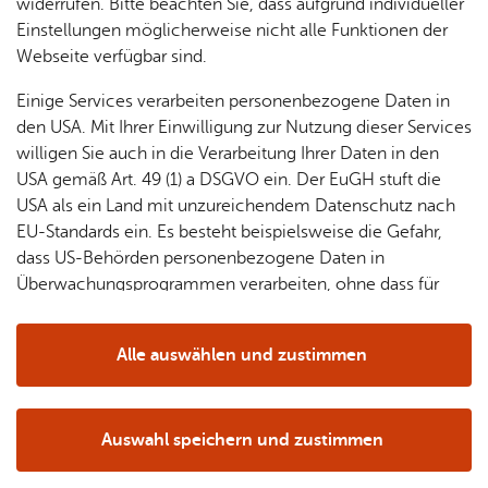
& Orts­
en­in­
& 3D-
widerrufen. Bitte beachten Sie, dass aufgrund individueller
tags gibt's ein Lang­schlä­fer­früh­stück und Kaf­fee
um
Ärzte &
ver­
for­ma­
Stadt­
Einstellungen möglicherweise nicht alle Funktionen der
und Ku­chen.
Apo­
Be­ne­
wal­
tio­nen
mo­dell
Webseite verfügbar sind.
the­ken
fits
tun­gen
Öf­
Bau­
Fa­mi­lie
Einige Services verarbeiten personenbezogene Daten in
Ämter
fent­li­
stel­len
& Kin­
den USA. Mit Ihrer Einwilligung zur Nutzung dieser Services
Bil­
A–Z
che
& Um­
der
willigen Sie auch in die Verarbeitung Ihrer Daten in den
dung
Be­
lei­tun­
Diens
USA gemäß Art. 49 (1) a DSGVO ein. Der EuGH stuft die
Se­nio­
& Be­
kannt­
gen
t­leis­
USA als ein Land mit unzureichendem Datenschutz nach
ren
treu­
ma­
tun­gen
Um­
EU-Standards ein. Es besteht beispielsweise die Gefahr,
ung
Woh­
chun­
A–Z
welt &
dass US-Behörden personenbezogene Daten in
nen
gen
Potz­
Kli­ma­
Überwachungsprogrammen verarbeiten, ohne dass für
For­
blitz!
Bar­rie­
Bil­der,
schutz
Europäerinnen und Europäer eine Klagemöglichkeit
mu­la­re
re­frei
Vi­de­os
besteht.
Kin­der­
Bauen,
Sat­
Alle auswählen und zustimmen
leben
& TV
be­
Sa­nie­
zun­
Details
treu­
Pfle­ge
Pres­se
ren &
gen
ung
& Un­
Im­mo­
För­
Auswahl speichern und zustimmen
ter­stüt­
bi­li­en
Schu­
Notwendig
Drittanbieter
der­
Aus­
zung
len
Stadt­
pro­
schrei­