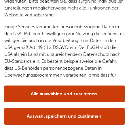
& Orts­
en­in­
& 3D-
widerrufen. Bitte beachten Sie, dass aufgrund individueller
um
Ärzte &
ver­
for­ma­
Stadt­
Einstellungen möglicherweise nicht alle Funktionen der
Apo­
Be­ne­
wal­
tio­nen
mo­dell
Webseite verfügbar sind.
the­ken
fits
tun­gen
Öf­
Bau­
Fa­mi­lie
Einige Services verarbeiten personenbezogene Daten in
Ämter
fent­li­
stel­len
& Kin­
den USA. Mit Ihrer Einwilligung zur Nutzung dieser Services
Bil­
A–Z
che
& Um­
der
willigen Sie auch in die Verarbeitung Ihrer Daten in den
dung
Be­
lei­tun­
Diens
USA gemäß Art. 49 (1) a DSGVO ein. Der EuGH stuft die
Se­nio­
& Be­
kannt­
gen
t­leis­
USA als ein Land mit unzureichendem Datenschutz nach
ren
treu­
ma­
tun­gen
Um­
EU-Standards ein. Es besteht beispielsweise die Gefahr,
ung
Woh­
chun­
A–Z
welt &
dass US-Behörden personenbezogene Daten in
nen
gen
Potz­
Kli­ma­
Überwachungsprogrammen verarbeiten, ohne dass für
For­
blitz!
Bar­rie­
Bil­der,
schutz
Europäerinnen und Europäer eine Klagemöglichkeit
mu­la­re
re­frei
Vi­de­os
besteht.
Kin­der­
Bauen,
Sat­
Alle auswählen und zustimmen
leben
& TV
be­
Sa­nie­
zun­
Details
treu­
Pfle­ge
Pres­se
ren &
gen
ung
& Un­
Im­mo­
För­
Auswahl speichern und zustimmen
ter­stüt­
bi­li­en
Schu­
Notwendig
Drittanbieter
der­
Aus­
zung
len
Stadt­
pro­
schrei­