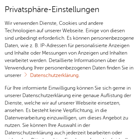
Privatsphäre-Einstellungen
Menü
Wir verwenden Dienste, Cookies und andere
Essen & Trin­ken
Technologien auf unserer Webseite. Einige von diesen
sind unbedingt erforderlich. Es können personenbezogene
Daten, wie z. B. IP-Adressen für personalisierte Anzeigen
und Inhalte oder Messungen von Anzeigen und Inhalten
La­gu­na - spa­ni­sches Tapas
Über­sicht Bür­ger & Stadt
verarbeitet werden. Detaillierte Informationen über die
Re­stau­rant
Verwendung Ihrer personenbezogenen Daten finden Sie in
unserer
Datenschutzerklärung
.
Rat­
Nach­
Jobs
Pla­
Ge­
Vor­le­sen
Für Ihre informierte Einwilligung können Sie sich gerne in
haus &
rich­
nen,
sund­
Stel­
unserer Datenschutzerklärung eine genaue Auflistung der
Klei­nes, spa­ni­sches Tapas Re­stau­rant mit ori­gi­nal
Bür­
ten,
Bauen
heit &
len­an­
Dienste, welche wir auf unserer Webseite einsetzen,
ger­
Vi­de­os
ka­na­ri­schen Re­zep­ten!
& Um­
So­zia­
ge­bo­te
ansehen. Es besteht keine Verpflichtung, in die
ser­vice
& Bil­
welt
les
Datenverarbeitung einzuwilligen, um dieses Angebot zu
Aus­bil­
der
Rat­
Geo­
Kli­ni­
nutzen. Sie können Ihre Auswahl in der
dung &
häu­ser
Me­di­
da­ten
kum
Datenschutzerklärung auch jederzeit bearbeiten oder
Stu­di­