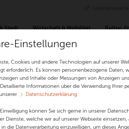
Ge­bär­den­spra­che
 & Stadt
Wirt­schaft & Mo­bi­li­tät
Kul­tur, F
äre-Einstellungen
Essen & Trin­ken
See­gut Zep­pe­lin
ste, Cookies und andere Technologien auf unserer Web
gt erforderlich. Es können personenbezogene Daten, wi
 Anzeigen und Inhalte oder Messungen von Anzeigen un
& Bil­der
Jobs
Pla­nen, Bau
 Detaillierte Informationen über die Verwendung Ihre
Stel­len­an­ge­bo­te
Geo­da­ten & 
 unserer
Datenschutzerklärung
.
See­gut Zep­pe­lin
Aus­bil­dung & Stu­di­um
Bau­stel­len & 
Be­ne­fits
Um­welt & Kli
e Einwilligung können Sie sich gerne in unserer Datensc
Bauen, Sa­nie­r
er Dienste, welche wir auf unserer Webseite einsetzen,
Bil­dung & Be­treu­ung
Stadt­pla­nung
, in die Datenverarbeitung einzuwilligen, um dieses Ang
Vor­le­sen