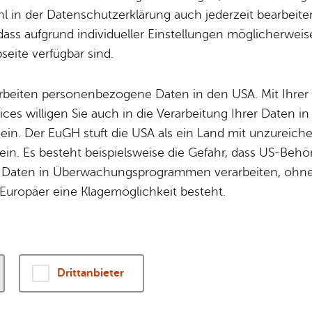
Potz­blitz!
Städ­ti­sche B
 in der Datenschutzerklärung auch jederzeit bearbeite
 Pinus, ge­le­gen in der ele­gan­ten Villa Gmin­der, 
Ver­ga­ben
Kin­der­be­treu­ung
dass aufgrund individueller Einstellungen möglicherweise
hes Sharing­kon­zept zu ent­de­cken, das sich auf ab
eite verfügbar sind.
Schu­len
Die Stadt
ve­ge­ta­ri­sche Köst­lich­kei­ten kon­zen­triert.
Of­fe­ne Kin­der- & Ju­gend­ar­beit
Zah­len, Daten
arbeiten personenbezogene Daten in den USA. Mit Ihrer 
Bi­blio­the­ken
Se­hens­wür­dig
ices willigen Sie auch in die Verarbeitung Ihrer Daten 
Fort- & Wei­ter­bil­dung
Zep­pe­lin
 ein. Der EuGH stuft die USA als ein Land mit unzurei
Mu­sik­schu­le
Ort­schaf­ten
in. Es besteht beispielsweise die Gefahr, dass US-Beh
Stadt­ar­chiv &
Stadt­tei­le & Q
Daten in Überwachungsprogrammen verarbeiten, ohne 
Bo­den­see­bi­blio­thek
Für Hun­de­hal­
Europäer eine Klagemöglichkeit besteht.
Di­gi­ta­li­sie­rung
Drittanbieter