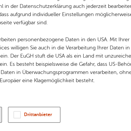
Potz­blitz!
Städ­ti­sche B
 in der Datenschutzerklärung auch jederzeit bearbeite
r Treff­punkt in Fisch­bach für Ein­hei­mi­sche und a
Ver­ga­ben
Kin­der­be­treu­ung
dass aufgrund individueller Einstellungen möglicherweise
 den Liebs­ten, einen köst­li­chen Kaf­fee unter Fr
eite verfügbar sind.
Schu­len
Die Stadt
n und hand­ge­mach­te Le­cke­rei­en aus der haus­ei­g
Of­fe­ne Kin­der- & Ju­gend­ar­beit
Zah­len, Daten
arbeiten personenbezogene Daten in den USA. Mit Ihrer 
Bi­blio­the­ken
Se­hens­wür­dig
ices willigen Sie auch in die Verarbeitung Ihrer Daten 
Fort- & Wei­ter­bil­dung
Zep­pe­lin
 ein. Der EuGH stuft die USA als ein Land mit unzurei
Mu­sik­schu­le
Ort­schaf­ten
in. Es besteht beispielsweise die Gefahr, dass US-Beh
Stadt­ar­chiv &
Stadt­tei­le & Q
Daten in Überwachungsprogrammen verarbeiten, ohne 
Bo­den­see­bi­blio­thek
Für Hun­de­hal­
Europäer eine Klagemöglichkeit besteht.
Di­gi­ta­li­sie­rung
Drittanbieter