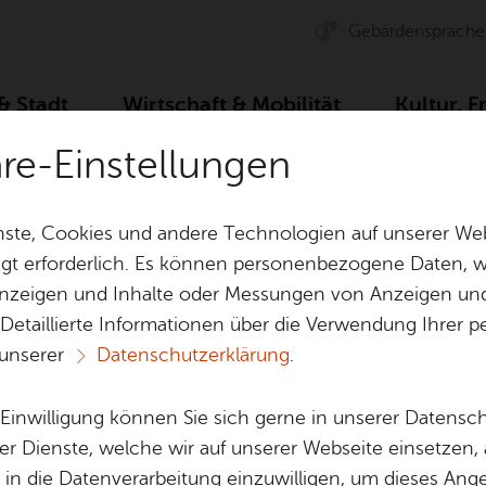
Ge­bär­den­spra­che
 & Stadt
Wirt­schaft & Mo­bi­li­tät
Kul­tur, F
äre-Einstellungen
Essen & Trin­ken
Café Höp­ker
ste, Cookies und andere Technologien auf unserer Web
gt erforderlich. Es können personenbezogene Daten, wi
 Anzeigen und Inhalte oder Messungen von Anzeigen un
& Bil­der
Jobs
Pla­nen, Bau
 Detaillierte Informationen über die Verwendung Ihre
Stel­len­an­ge­bo­te
Geo­da­ten & 
 unserer
Datenschutzerklärung
.
Café Höp­ker
Aus­bil­dung & Stu­di­um
Bau­stel­len & 
Be­ne­fits
Um­welt & Kli
e Einwilligung können Sie sich gerne in unserer Datensc
Bauen, Sa­nie­r
er Dienste, welche wir auf unserer Webseite einsetzen,
Bil­dung & Be­treu­ung
Stadt­pla­nung
, in die Datenverarbeitung einzuwilligen, um dieses Ang
Vor­le­sen