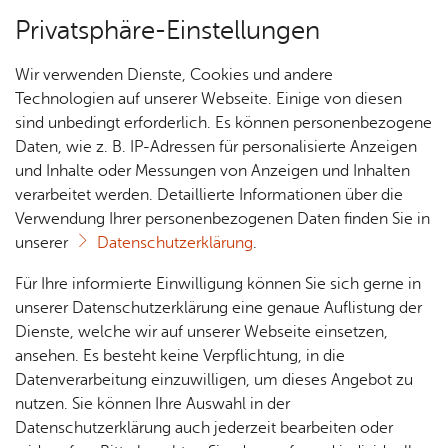
Privatsphäre-Einstellungen
Menü
Wir verwenden Dienste, Cookies und andere
Essen & Trin­ken
Technologien auf unserer Webseite. Einige von diesen
sind unbedingt erforderlich. Es können personenbezogene
Daten, wie z. B. IP-Adressen für personalisierte Anzeigen
und Inhalte oder Messungen von Anzeigen und Inhalten
Re­stau­rant Ufer­los im SEE­
Über­sicht Bür­ger & Stadt
verarbeitet werden. Detaillierte Informationen über die
ho­tel
Verwendung Ihrer personenbezogenen Daten finden Sie in
unserer
Datenschutzerklärung
.
Rat­
Nach­
Jobs
Pla­
Ge­
Vor­le­sen
Für Ihre informierte Einwilligung können Sie sich gerne in
haus &
rich­
nen,
sund­
Stel­
unserer Datenschutzerklärung eine genaue Auflistung der
In­ter­na­tio­na­le & re­gio­na­le Küche in mo­der­nem
Bür­
ten,
Bauen
heit &
len­an­
Dienste, welche wir auf unserer Webseite einsetzen,
Am­bi­en­te. Bar „Son­der­bar“ für den Aus­klang des
ger­
Vi­de­os
& Um­
So­zia­
ge­bo­te
ansehen. Es besteht keine Verpflichtung, in die
ser­vice
& Bil­
welt
les
Tages mit einem le­cke­ren Cock­tail.
Datenverarbeitung einzuwilligen, um dieses Angebot zu
Aus­bil­
der
Rat­
Geo­
Kli­ni­
nutzen. Sie können Ihre Auswahl in der
dung &
häu­ser
Me­di­
da­ten
kum
Datenschutzerklärung auch jederzeit bearbeiten oder
Stu­di­